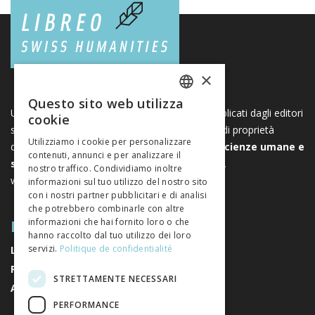
×
Questo sito web utilizza
FRENCH
Una piattaforma unica per i libri e le riviste pubblicati dagli editori
cookie
svizzeri di scienze umane e sociali. Libreo.ch è di proprietà
GERMAN
Utilizziamo i cookie per personalizzare
dell’
Associazione svizzera degli editori di scienze umane e
contenuti, annunci e per analizzare il
ITALIAN
sociali
. È un’associazione senza scopo di lucro.
nostro traffico. Condividiamo inoltre
www.editeurssuisses.ch
informazioni sul tuo utilizzo del nostro sito
con i nostri partner pubblicitari e di analisi
che potrebbero combinarle con altre
MAPPA DEL SITO
informazioni che hai fornito loro o che
hanno raccolto dal tuo utilizzo dei loro
servizi.
Politique de confidentialité
LIBRI
RIVISTE
STRETTAMENTE NECESSARI
AUTORI
PERFORMANCE