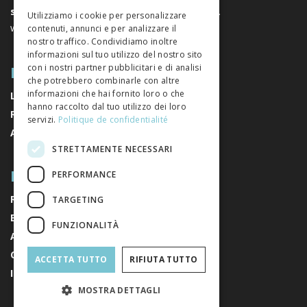
GERMAN
sociali
. È un’associazione senza scopo di lucro.
Utilizziamo i cookie per personalizzare
www.editeurssuisses.ch
contenuti, annunci e per analizzare il
ITALIAN
nostro traffico. Condividiamo inoltre
informazioni sul tuo utilizzo del nostro sito
MAPPA DEL SITO
con i nostri partner pubblicitari e di analisi
che potrebbero combinarle con altre
informazioni che hai fornito loro o che
LIBRI
hanno raccolto dal tuo utilizzo dei loro
RIVISTE
servizi.
Politique de confidentialité
AUTORI
STRETTAMENTE NECESSARI
RIGUARDO A NOI
PERFORMANCE
RIGUARDO A NOI
TARGETING
EDITORI
FUNZIONALITÀ
AVVISI LEGALI
CONDIZIONI GENERALI DI VENDITA
ACCETTA TUTTO
RIFIUTA TUTTO
ISCRIVITI ALLA NEWSLETTER
MOSTRA DETTAGLI