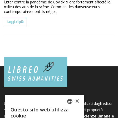
lutter contre la pandémie de Covid-19 ont fortement affecté le
milieu des arts de la scène. Comment les danseuse·eur·s
contemporain·e·s ont-ils négo...
Leggi di più
×
Una piattaforma unica per i libri e le riviste pubblicati dagli editori
Questo sito web utilizza
svizzeri di scienze umane e sociali. Libreo.ch è di proprietà
FRENCH
cookie
dell’
Associazione svizzera degli editori di scienze umane e