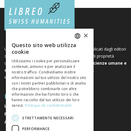
×
Questo sito web utilizza
FRENCH
Una piattaforma unica per i libri e le riviste pubblicati dagli editori
cookie
svizzeri di scienze umane e sociali. Libreo.ch è di proprietà
GERMAN
Utilizziamo i cookie per personalizzare
dell’
Associazione svizzera degli editori di scienze umane e
contenuti, annunci e per analizzare il
ITALIAN
sociali
. È un’associazione senza scopo di lucro.
nostro traffico. Condividiamo inoltre
www.editeurssuisses.ch
informazioni sul tuo utilizzo del nostro sito
con i nostri partner pubblicitari e di analisi
che potrebbero combinarle con altre
MAPPA DEL SITO
informazioni che hai fornito loro o che
hanno raccolto dal tuo utilizzo dei loro
servizi.
Politique de confidentialité
LIBRI
RIVISTE
STRETTAMENTE NECESSARI
AUTORI
PERFORMANCE