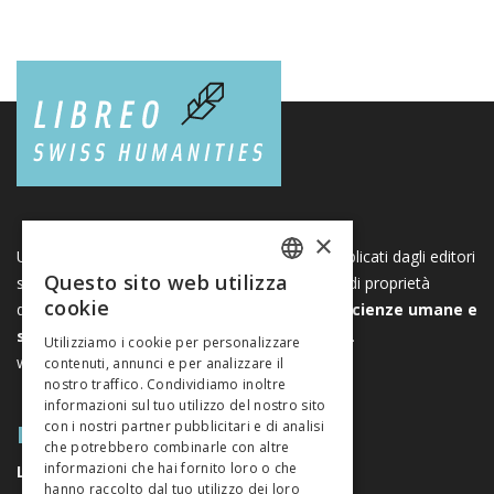
×
Una piattaforma unica per i libri e le riviste pubblicati dagli editori
Questo sito web utilizza
svizzeri di scienze umane e sociali. Libreo.ch è di proprietà
FRENCH
cookie
dell’
Associazione svizzera degli editori di scienze umane e
GERMAN
sociali
. È un’associazione senza scopo di lucro.
Utilizziamo i cookie per personalizzare
www.editeurssuisses.ch
contenuti, annunci e per analizzare il
ITALIAN
nostro traffico. Condividiamo inoltre
informazioni sul tuo utilizzo del nostro sito
MAPPA DEL SITO
con i nostri partner pubblicitari e di analisi
che potrebbero combinarle con altre
informazioni che hai fornito loro o che
LIBRI
hanno raccolto dal tuo utilizzo dei loro