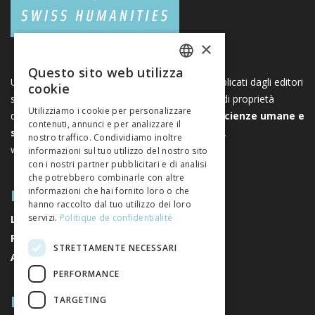
×
Questo sito web utilizza
FRENCH
Una piattaforma unica per i libri e le riviste pubblicati dagli editori
cookie
svizzeri di scienze umane e sociali. Libreo.ch è di proprietà
GERMAN
Utilizziamo i cookie per personalizzare
dell’
Associazione svizzera degli editori di scienze umane e
contenuti, annunci e per analizzare il
ITALIAN
sociali
. È un’associazione senza scopo di lucro.
nostro traffico. Condividiamo inoltre
www.editeurssuisses.ch
informazioni sul tuo utilizzo del nostro sito
con i nostri partner pubblicitari e di analisi
che potrebbero combinarle con altre
MAPPA DEL SITO
informazioni che hai fornito loro o che
hanno raccolto dal tuo utilizzo dei loro
servizi.
Politique de confidentialité
LIBRI
RIVISTE
STRETTAMENTE NECESSARI
AUTORI
PERFORMANCE
RIGUARDO A NOI
TARGETING