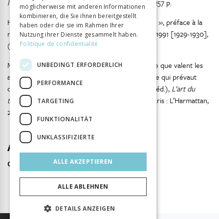
l’admiration,
Paris : Les Éditions de Minuit, 1991, 257 p.
möglicherweise mit anderen Informationen
kombinieren, die Sie ihnen bereitgestellt
Hollier Denis, « La valeur d’usage de l’impossible », préface à la
haben oder die sie im Rahmen Ihrer
réimp. de
Documents,
Paris : Jean-Michel Place, 1991 [1929-1930],
Nutzung ihrer Dienste gesammelt haben.
Politique de confidentialité
(2 vol., 396 p., 440 p.), p. 7-24.
Menger Pierre-Michel, « Talent et réputation. Ce que valent les
UNBEDINGT ERFORDERLICH
analyses sociologiques de la valeur de l’artiste, ce qui prévaut
PERFORMANCE
dans la sociologie », in Blanc Alain, Pessin Alain (éd.),
L’art du
terrain. Mélanges offerts à Howard S. Becker,
Paris : L’Harmattan,
TARGETING
2004, (346 p.), p. 105-161.
FUNKTIONALITÄT
UNKLASSIFIZIERTE
Autor
Octave Debary
ALLE AKZEPTIEREN
ALLE ABLEHNEN
DETAILS ANZEIGEN