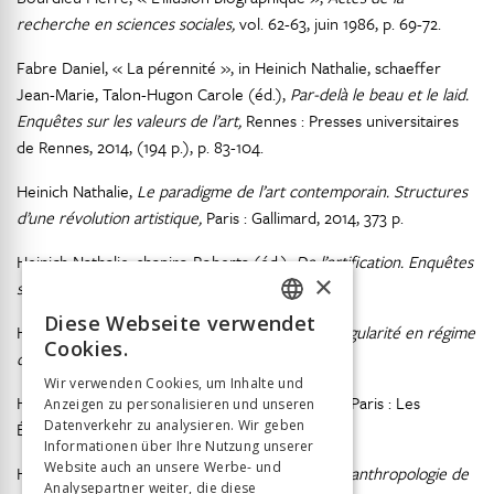
recherche en sciences sociales,
vol. 62-63, juin 1986, p. 69-72.
Fabre Daniel, « La pérennité », in Heinich Nathalie, schaeffer
Jean-Marie, Talon-Hugon Carole (éd.),
Par-delà le beau et le laid.
Enquêtes sur les valeurs de l’art,
Rennes : Presses universitaires
de Rennes, 2014, (194 p.), p. 83-104.
Heinich Nathalie,
Le paradigme de l’art contemporain. Structures
d’une révolution artistique,
Paris : Gallimard, 2014, 373 p.
Heinich Nathalie, shapiro Roberta (éd.),
De l’artification. Enquêtes
×
sur le passage à l’art,
Paris : EHESS, 2012, 334 p.
Diese Webseite verwendet
Heinich Nathalie,
L’Élite artiste. Excellence et singularité en régime
FRENCH
Cookies.
démocratique,
Paris : Gallimard : 2005, 370 p.
GERMAN
Wir verwenden Cookies, um Inhalte und
Heinich Nathalie,
Ce que l’art fait à la sociologie,
Paris : Les
Anzeigen zu personalisieren und unseren
ITALIAN
Datenverkehr zu analysieren. Wir geben
Éditions de Minuit, 1998, 90 p.
Informationen über Ihre Nutzung unserer
Website auch an unsere Werbe- und
Heinich Nathalie,
La Gloire de Van Gogh. Essai d’anthropologie de
Analysepartner weiter, die diese