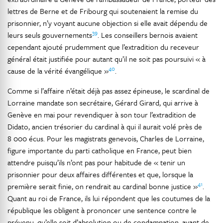
lettres de Berne et de Fribourg qui soutenaient la remise du
prisonnier, n’y voyant aucune objection si elle avait dépendu de
39
leurs seuls gouvernements
. Les conseillers bernois avaient
cependant ajouté prudemment que l’extradition du receveur
général était justifiée pour autant qu’il ne soit pas poursuivi « à
40
cause de la vérité évangélique »
.
Comme si l’affaire n’était déjà pas assez épineuse, le scardinal de
Lorraine mandate son secrétaire, Gérard Girard, qui arrive à
Genève en mai pour revendiquer à son tour l’extradition de
Didato, ancien trésorier du cardinal à qui il aurait volé près de
8 000 écus. Pour les magistrats genevois, Charles de Lorraine,
figure importante du parti catholique en France, peut bien
attendre puisqu’ils n’ont pas pour habitude de « tenir un
prisonnier pour deux affaires différentes et que, lorsque la
41
première serait finie, on rendrait au cardinal bonne justice »
.
Quant au roi de France, ils lui répondent que les coutumes de la
république les obligent à prononcer une sentence contre le
prévenu, qu’elle soit d’absolution ou de condamnation, avant de