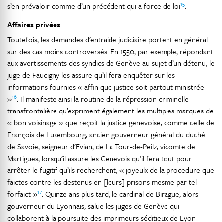
15
s’en prévaloir comme d’un précédent qui a force de loi
.
Affaires privées
Toutefois, les demandes d’entraide judiciaire portent en général
sur des cas moins controversés. En 1550, par exemple, répondant
aux avertissements des syndics de Genève au sujet d’un détenu, le
juge de Faucigny les assure qu’il fera enquêter sur les
informations fournies « affin que justice soit partout ministrée
16
»
. Il manifeste ainsi la routine de la répression criminelle
transfrontalière qu’expriment également les multiples marques de
« bon voisinage » que reçoit la justice genevoise, comme celle de
François de Luxembourg, ancien gouverneur général du duché
de Savoie, seigneur d’Evian, de La Tour-de-Peilz, vicomte de
Martigues, lorsqu’il assure les Genevois qu’il fera tout pour
arrêter le fugitif qu’ils recherchent, « joyeulx de la procedure que
faictes contre les destenus en [leurs] prisons mesme par tel
17
forfaict »
. Quinze ans plus tard, le cardinal de Birague, alors
gouverneur du Lyonnais, salue les juges de Genève qui
collaborent à la poursuite des imprimeurs séditieux de Lyon