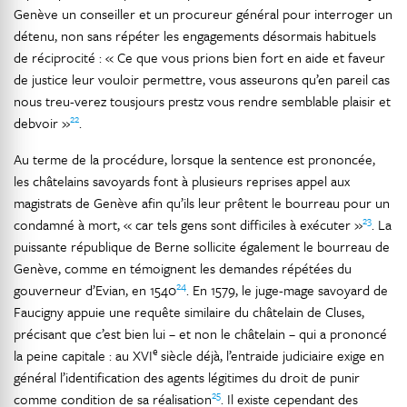
Genève un conseiller et un procureur général pour interroger un
détenu, non sans répéter les engagements désormais habituels
de réciprocité : « Ce que vous prions bien fort en aide et faveur
de justice leur vouloir permettre, vous asseurons qu’en pareil cas
nous treu-verez tousjours prestz vous rendre semblable plaisir et
22
debvoir »
.
Au terme de la procédure, lorsque la sentence est prononcée,
les châtelains savoyards font à plusieurs reprises appel aux
magistrats de Genève afin qu’ils leur prêtent le bourreau pour un
23
condamné à mort, « car tels gens sont difficiles à exécuter »
. La
puissante république de Berne sollicite également le bourreau de
Genève, comme en témoignent les demandes répétées du
24
gouverneur d’Evian, en 1540
. En 1579, le juge-mage savoyard de
Faucigny appuie une requête similaire du châtelain de Cluses,
précisant que c’est bien lui – et non le châtelain – qui a prononcé
e
la peine capitale : au XVI
siècle déjà, l’entraide judiciaire exige en
général l’identification des agents légitimes du droit de punir
25
comme condition de sa réalisation
. Il existe cependant des