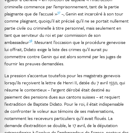
criminelle commence par l’emprisonnement, tant de la partie
37
plaignante que de l’accusé »
–, Genin est incarcéré à son tour
comme plaignant, quoiqu’il ait précisé qu’il ne se portait nullement
partie civile ou criminelle à titre personnel, mais seulement en
tant que serviteur du roi et par commission de son
38
ambassadeur
. Mesurant l’occasion que la procédure genevoise
lui offrait, Didato exige la liste des crimes qu’il aurait pu
commettre contre Genin qui est alors sommé par les juges de
fournir les preuves demandées.
La pression s’accentue toutefois pour les magistrats genevois
lorsqu’ils reçoivent la lettre de Henri II, datée du 7 avril 1550, qui
résume le contentieux – l’argent dérobé était destiné au
paiement des pensions dues aux cantons suisses – et requiert
l’extradition de Baptiste Didato. Pour le roi, il était indispensable
de confronter le voleur aux témoins de ses malversations,
notamment les receveurs particuliers qu’il avait floués. La
demande d’extradition se double, le 17 avril, de la députation
extraordinaire à Genève de l’ambassadeur de France, porteur des