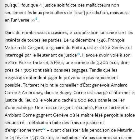
puisqu’il faut que « justice soit faicte des malfaicteurs non
seullement ès lieux particulliers de [leur] jurisdiction, mais aussi
18
en l’universel »
.
Dans de nombreuses occasions, la coopération judiciaire sert les
intérêts de toutes les parties. Le 14 décembre 1546, François
Maturin dit Cargnot, originaire du Poitou, est arrêté à Genève et
19
interrogé par le lieutenant de justice
. Il avoue avoir volé à son
maître Pierre Tartaret, à Paris, une somme de 3 400 écus, dont
près de 1 300 sont saisis dans ses bagages. Tandis que les
magistrats entendent juger le prévenu le plus rapidement
possible, Tartaret rejoint le conseiller d’État genevois Amblard
Corne à Ambronay, dans le Bugey. Corne est chargé d’informer la
justice du lieu où le voleur a caché 2 000 écus dans le cellier
d’une auberge. Une fois cet argent récupéré, Pierre Tartaret et
Amblard Corne gagnent Genève où le maître lésé perçoit le solde
séquestré – défalcation faite des frais de justice et
20
d’emprisonnement
– avant d’assister à la pendaison de Maturin,
le 24 février 1547. Certes, le malfaiteur n’a pas commis son crime