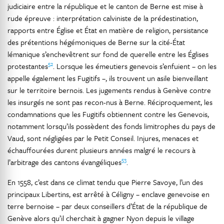
judiciaire entre la république et le canton de Berne est mise à
rude épreuve : interprétation calviniste de la prédestination,
rapports entre Église et État en matière de religion, persistance
des prétentions hégémoniques de Berne sur la cité-État
lémanique s’enchevêtrent sur fond de querelle entre les Églises
52
protestantes
. Lorsque les émeutiers genevois s’enfuient – on les
appelle également les Fugitifs –, ils trouvent un asile bienveillant
sur le territoire bernois. Les jugements rendus à Genève contre
les insurgés ne sont pas recon-nus à Berne. Réciproquement, les
condamnations que les Fugitifs obtiennent contre les Genevois,
notamment lorsqu’ils possèdent des fonds limitrophes du pays de
Vaud, sont négligées par le Petit Conseil. Injures, menaces et
échauffourées durent plusieurs années malgré le recours à
53
l’arbitrage des cantons évangéliques
.
En 1558, c’est dans ce climat tendu que Pierre Savoye, l’un des
principaux Libertins, est arrêté à Céligny – enclave genevoise en
terre bernoise – par deux conseillers d’État de la république de
Genève alors qu’il cherchait à gagner Nyon depuis le village