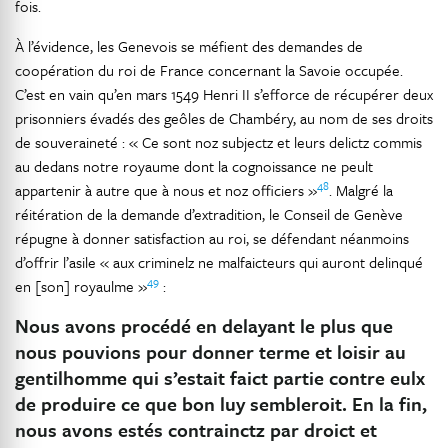
fois.
À l’évidence, les Genevois se méfient des demandes de
coopération du roi de France concernant la Savoie occupée.
C’est en vain qu’en mars 1549 Henri II s’efforce de récupérer deux
prisonniers évadés des geôles de Chambéry, au nom de ses droits
de souveraineté : « Ce sont noz subjectz et leurs delictz commis
au dedans notre royaume dont la cognoissance ne peult
48
appartenir à autre que à nous et noz officiers »
. Malgré la
réitération de la demande d’extradition, le Conseil de Genève
répugne à donner satisfaction au roi, se défendant néanmoins
d’offrir l’asile « aux criminelz ne malfaicteurs qui auront delinqué
49
en [son] royaulme »
:
Nous avons procédé en delayant le plus que
nous pouvions pour donner terme et loisir au
gentilhomme qui s’estait faict partie contre eulx
de produire ce que bon luy sembleroit. En la fin,
nous avons estés contrainctz par droict et