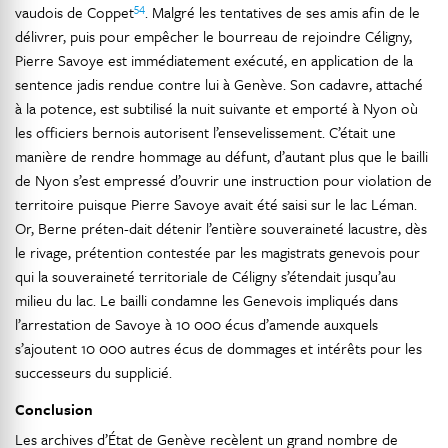
54
vaudois de Coppet
. Malgré les tentatives de ses amis afin de le
délivrer, puis pour empêcher le bourreau de rejoindre Céligny,
Pierre Savoye est immédiatement exécuté, en application de la
sentence jadis rendue contre lui à Genève. Son cadavre, attaché
à la potence, est subtilisé la nuit suivante et emporté à Nyon où
les officiers bernois autorisent l’ensevelissement. C’était une
manière de rendre hommage au défunt, d’autant plus que le bailli
de Nyon s’est empressé d’ouvrir une instruction pour violation de
territoire puisque Pierre Savoye avait été saisi sur le lac Léman.
Or, Berne préten-dait détenir l’entière souveraineté lacustre, dès
le rivage, prétention contestée par les magistrats genevois pour
qui la souveraineté territoriale de Céligny s’étendait jusqu’au
milieu du lac. Le bailli condamne les Genevois impliqués dans
l’arrestation de Savoye à 10 000 écus d’amende auxquels
s’ajoutent 10 000 autres écus de dommages et intérêts pour les
successeurs du supplicié.
Conclusion
Les archives d’État de Genève recèlent un grand nombre de