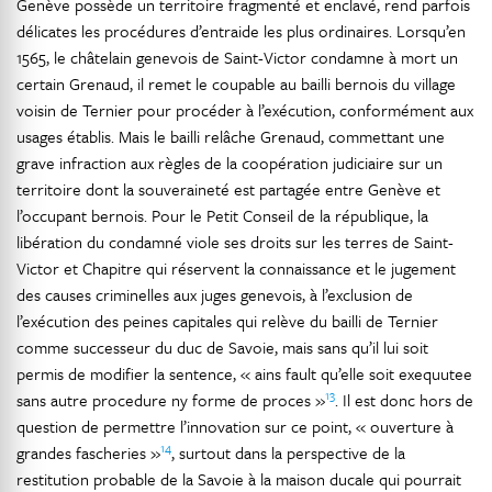
Genève possède un territoire fragmenté et enclavé, rend parfois
délicates les procédures d’entraide les plus ordinaires. Lorsqu’en
1565, le châtelain genevois de Saint-Victor condamne à mort un
certain Grenaud, il remet le coupable au bailli bernois du village
voisin de Ternier pour procéder à l’exécution, conformément aux
usages établis. Mais le bailli relâche Grenaud, commettant une
grave infraction aux règles de la coopération judiciaire sur un
territoire dont la souveraineté est partagée entre Genève et
l’occupant bernois. Pour le Petit Conseil de la république, la
libération du condamné viole ses droits sur les terres de Saint-
Victor et Chapitre qui réservent la connaissance et le jugement
des causes criminelles aux juges genevois, à l’exclusion de
l’exécution des peines capitales qui relève du bailli de Ternier
comme successeur du duc de Savoie, mais sans qu’il lui soit
permis de modifier la sentence, « ains fault qu’elle soit exequutee
13
sans autre procedure ny forme de proces »
. Il est donc hors de
question de permettre l’innovation sur ce point, « ouverture à
14
grandes fascheries »
, surtout dans la perspective de la
restitution probable de la Savoie à la maison ducale qui pourrait