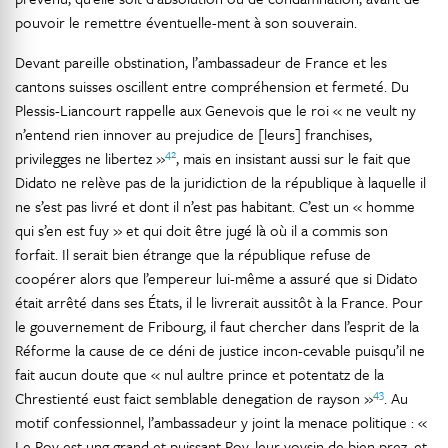
pouvoir le remettre éventuelle-ment à son souverain.
Devant pareille obstination, l’ambassadeur de France et les
cantons suisses oscillent entre compréhension et fermeté. Du
Plessis-Liancourt rappelle aux Genevois que le roi « ne veult ny
n’entend rien innover au prejudice de [leurs] franchises,
42
privilegges ne libertez »
, mais en insistant aussi sur le fait que
Didato ne relève pas de la juridiction de la république à laquelle il
ne s’est pas livré et dont il n’est pas habitant. C’est un « homme
qui s’en est fuy » et qui doit être jugé là où il a commis son
forfait. Il serait bien étrange que la république refuse de
coopérer alors que l’empereur lui-même a assuré que si Didato
était arrêté dans ses États, il le livrerait aussitôt à la France. Pour
le gouvernement de Fribourg, il faut chercher dans l’esprit de la
Réforme la cause de ce déni de justice incon-cevable puisqu’il ne
fait aucun doute que « nul aultre prince et potentatz de la
43
Chrestienté eust faict semblable denegation de rayson »
. Au
motif confessionnel, l’ambassadeur y joint la menace politique : «
Le Roy est ung grand et puissant Roy, leur voysin de bien prez, et