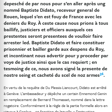
depesché de par nous pour s’en aller après ung
nommé Baptiste Didato, receveur general de
Rouen, lequel s’en est fouy de France avec les
deniers du Roy. À ceste cause nous prions à tous
baillifz, justiciers et officiers auxquels ces
prestentes seront presentees de voulloir faire
arrester led. Baptiste Didato et faire constituer
prisonnier et bailler garde aux despens du Roy,
et incontinant nous advertir pour y proceder par
voye de justice ainsi que le cas requiert ; en
tesmoing de ce, nous avons signé la presente de
36
nostre seing et cacheté du scel de noz armes
.
En vertu de la requête de Du Plessis-Liancourt, Didato est arrêté
à Genève. L’ambassadeur y dépêche un certain Ennemond Genin
en remplacement de Bernard Thomasset, nommé dans la lettre
rogatoire. Conformément à la règle de la partie formelle alors en
vigueur à Genève – en fonction de laquelle « l’instruction