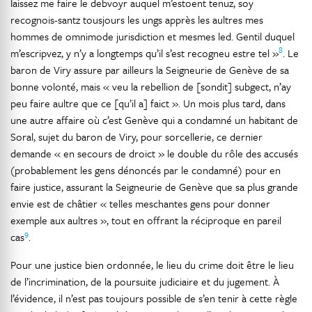
laissez me faire le debvoyr auquel m’estoent tenuz, soy
recognois-santz tousjours les ungs apprès les aultres mes
hommes de omnimode jurisdiction et mesmes led. Gentil duquel
8
m’escripvez, y n’y a longtemps qu’il s’est recogneu estre tel »
. Le
baron de Viry assure par ailleurs la Seigneurie de Genève de sa
bonne volonté, mais « veu la rebellion de [sondit] subgect, n’ay
peu faire aultre que ce [qu’il a] faict ». Un mois plus tard, dans
une autre affaire où c’est Genève qui a condamné un habitant de
Soral, sujet du baron de Viry, pour sorcellerie, ce dernier
demande « en secours de droict » le double du rôle des accusés
(probablement les gens dénoncés par le condamné) pour en
faire justice, assurant la Seigneurie de Genève que sa plus grande
envie est de châtier « telles meschantes gens pour donner
exemple aux aultres », tout en offrant la réciproque en pareil
9
cas
.
Pour une justice bien ordonnée, le lieu du crime doit être le lieu
de l’incrimination, de la poursuite judiciaire et du jugement. À
l’évidence, il n’est pas toujours possible de s’en tenir à cette règle