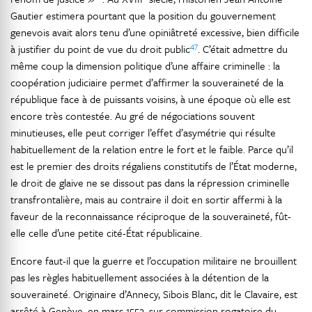
Gautier estimera pourtant que la position du gouvernement
genevois avait alors tenu d’une opiniâtreté excessive, bien difficile
47
à justifier du point de vue du droit public
. C’était admettre du
même coup la dimension politique d’une affaire criminelle : la
coopération judiciaire permet d’affirmer la souveraineté de la
république face à de puissants voisins, à une époque où elle est
encore très contestée. Au gré de négociations souvent
minutieuses, elle peut corriger l’effet d’asymétrie qui résulte
habituellement de la relation entre le fort et le faible. Parce qu’il
est le premier des droits régaliens constitutifs de l’État moderne,
le droit de glaive ne se dissout pas dans la répression criminelle
transfrontalière, mais au contraire il doit en sortir affermi à la
faveur de la reconnaissance réciproque de la souveraineté, fût-
elle celle d’une petite cité-État républicaine.
Encore faut-il que la guerre et l’occupation militaire ne brouillent
pas les règles habituellement associées à la détention de la
souveraineté. Originaire d’Annecy, Sibois Blanc, dit le Clavaire, est
arrêté à Genève, en mars 1552, sur commission rogatoire du