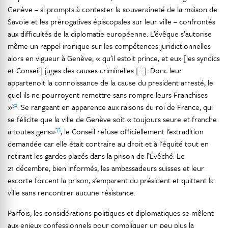
Genève – si prompts à contester la souveraineté de la maison de
Savoie et les prérogatives épiscopales sur leur ville – confrontés
aux difficultés de la diplomatie européenne. L’évêque s’autorise
même un rappel ironique sur les compétences juridictionnelles
alors en vigueur à Genève, « qu’il estoit prince, et eux [les syndics
et Conseil] juges des causes criminelles […]. Donc leur
appartenoit la connoissance de la cause du president arresté, le
quel ils ne pourroyent remettre sans rompre leurs Franchises
32
»
. Se rangeant en apparence aux raisons du roi de France, qui
se félicite que la ville de Genève soit « toujours seure et franche
33
à toutes gens»
, le Conseil refuse officiellement l’extradition
demandée car elle était contraire au droit et à l'équité tout en
retirant les gardes placés dans la prison de l’Évêché. Le
21 décembre, bien informés, les ambassadeurs suisses et leur
escorte forcent la prison, s’emparent du président et quittent la
ville sans rencontrer aucune résistance.
Parfois, les considérations politiques et diplomatiques se mêlent
aux enjeux confessionnels pour compliquer un peu plus la