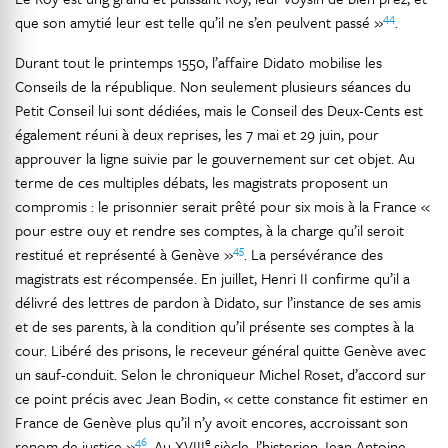
44
que son amytié leur est telle qu’il ne s’en peulvent passé »
.
Durant tout le printemps 1550, l’affaire Didato mobilise les
Conseils de la république. Non seulement plusieurs séances du
Petit Conseil lui sont dédiées, mais le Conseil des Deux-Cents est
également réuni à deux reprises, les 7 mai et 29 juin, pour
approuver la ligne suivie par le gouvernement sur cet objet. Au
terme de ces multiples débats, les magistrats proposent un
compromis : le prisonnier serait prêté pour six mois à la France «
pour estre ouy et rendre ses comptes, à la charge qu’il seroit
45
restitué et représenté à Genève »
. La persévérance des
magistrats est récompensée. En juillet, Henri II confirme qu’il a
délivré des lettres de pardon à Didato, sur l’instance de ses amis
et de ses parents, à la condition qu’il présente ses comptes à la
cour. Libéré des prisons, le receveur général quitte Genève avec
un sauf-conduit. Selon le chroniqueur Michel Roset, d’accord sur
ce point précis avec Jean Bodin, « cette constance fit estimer en
France de Genève plus qu’il n’y avoit encores, accroissant son
46
e
renom de justice »
. Au XVIII
siècle, l’historien Jean Antoine