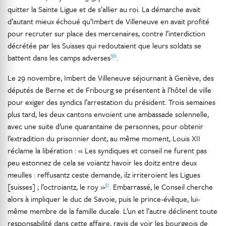
quitter la Sainte Ligue et de s’allier au roi. La démarche avait
d’autant mieux échoué qu’Imbert de Villeneuve en avait profité
pour recruter sur place des mercenaires, contre l’interdiction
décrétée par les Suisses qui redoutaient que leurs soldats se
30
battent dans les camps adverses
.
Le 29 novembre, Imbert de Villeneuve séjournant à Genève, des
députés de Berne et de Fribourg se présentent à l’hôtel de ville
pour exiger des syndics l’arrestation du président. Trois semaines
plus tard, les deux cantons envoient une ambassade solennelle,
avec une suite d’une quarantaine de personnes, pour obtenir
l’extradition du prisonnier dont, au même moment, Louis XII
réclame la libération : « Les syndiques et conseil ne furent pas
peu estonnez de cela se voiantz havoir les doitz entre deux
meulles : reffusantz ceste demande, ilz irriteroient les Ligues
31
[suisses] ; l’octroiantz, le roy »
. Embarrassé, le Conseil cherche
alors à impliquer le duc de Savoie, puis le prince-évêque, lui-
même membre de la famille ducale. L’un et l’autre déclinent toute
responsabilité dans cette affaire, ravis de voir les bourgeois de