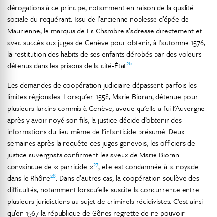
dérogations à ce principe, notamment en raison de la qualité
sociale du requérant. Issu de l’ancienne noblesse d’épée de
Maurienne, le marquis de La Chambre s’adresse directement et
avec succès aux juges de Genève pour obtenir, à l’automne 1576,
la restitution des habits de ses enfants dérobés par des voleurs
26
détenus dans les prisons de la cité-État
.
Les demandes de coopération judiciaire dépassent parfois les
limites régionales. Lorsqu’en 1558, Marie Bioran, détenue pour
plusieurs larcins commis à Genève, avoue qu’elle a fui l’Auvergne
après y avoir noyé son fils, la justice décide d’obtenir des
informations du lieu même de l’infanticide présumé. Deux
semaines après la requête des juges genevois, les officiers de
justice auvergnats confirment les aveux de Marie Bioran :
27
convaincue de « parricide »
, elle est condamnée à la noyade
28
dans le Rhône
. Dans d’autres cas, la coopération soulève des
difficultés, notamment lorsqu’elle suscite la concurrence entre
plusieurs juridictions au sujet de criminels récidivistes. C’est ainsi
qu’en 1567 la république de Gênes regrette de ne pouvoir