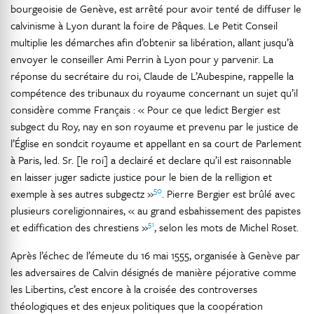
bourgeoisie de Genève, est arrêté pour avoir tenté de diffuser le
calvinisme à Lyon durant la foire de Pâques. Le Petit Conseil
multiplie les démarches afin d’obtenir sa libération, allant jusqu’à
envoyer le conseiller Ami Perrin à Lyon pour y parvenir. La
réponse du secrétaire du roi, Claude de L’Aubespine, rappelle la
compétence des tribunaux du royaume concernant un sujet qu’il
considère comme Français : « Pour ce que ledict Bergier est
subgect du Roy, nay en son royaume et prevenu par le justice de
l’Église en sondcit royaume et appellant en sa court de Parlement
à Paris, led. Sr. [le roi] a declairé et declare qu’il est raisonnable
en laisser juger sadicte justice pour le bien de la relligion et
50
exemple à ses autres subgectz »
. Pierre Bergier est brûlé avec
plusieurs coreligionnaires, « au grand esbahissement des papistes
51
et ediffication des chrestiens »
, selon les mots de Michel Roset.
Après l’échec de l’émeute du 16 mai 1555, organisée à Genève par
les adversaires de Calvin désignés de manière péjorative comme
les Libertins, c’est encore à la croisée des controverses
théologiques et des enjeux politiques que la coopération