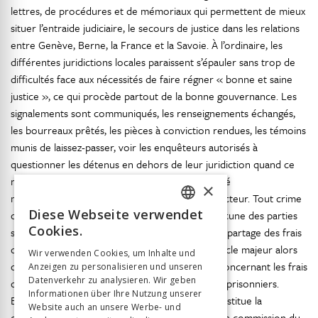
lettres, de procédures et de mémoriaux qui permettent de mieux
situer l’entraide judiciaire, le secours de justice dans les relations
entre Genève, Berne, la France et la Savoie. À l’ordinaire, les
différentes juridictions locales paraissent s’épauler sans trop de
difficultés face aux nécessités de faire régner « bonne et saine
justice », ce qui procède partout de la bonne gouvernance. Les
signalements sont communiqués, les renseignements échangés,
les bourreaux prêtés, les pièces à conviction rendues, les témoins
munis de laissez-passer, voir les enquêteurs autorisés à
questionner les détenus en dehors de leur juridiction quand ce
n’est pas le prisonnier lui-même qui est transféré
×
momentanément vers un autre magistrat instructeur. Tout crime
Diese Webseite verwendet
doit être puni et l’efficacité commande que chacune des parties
FRENCH
Cookies.
soit raisonnable dans ses prétentions : même le partage des frais
GERMAN
de justice et de détention ne dresse pas d’obstacle majeur alors
Wir verwenden Cookies, um Inhalte und
que les sources judiciaires abondent de litiges concernant les frais
Anzeigen zu personalisieren und unseren
ITALIAN
Datenverkehr zu analysieren. Wir geben
de bouche, de garde ou de chauffage de divers prisonniers.
Informationen über Ihre Nutzung unserer
Encore faut-il se mettre d’accord sur ce qui constitue la
Website auch an unsere Werbe- und
compétence juridictionnelle du juge : le lieu de la commission du