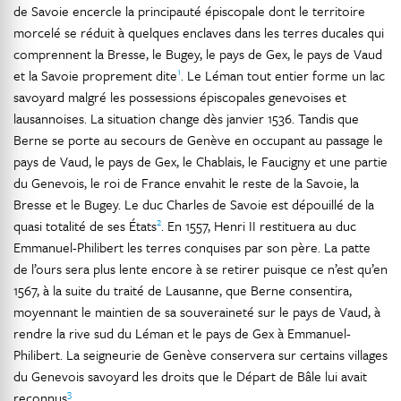
de Savoie encercle la principauté épiscopale dont le territoire
morcelé se réduit à quelques enclaves dans les terres ducales qui
comprennent la Bresse, le Bugey, le pays de Gex, le pays de Vaud
1
et la Savoie proprement dite
. Le Léman tout entier forme un lac
savoyard malgré les possessions épiscopales genevoises et
lausannoises. La situation change dès janvier 1536. Tandis que
Berne se porte au secours de Genève en occupant au passage le
pays de Vaud, le pays de Gex, le Chablais, le Faucigny et une partie
du Genevois, le roi de France envahit le reste de la Savoie, la
Bresse et le Bugey. Le duc Charles de Savoie est dépouillé de la
2
quasi totalité de ses États
. En 1557, Henri II restituera au duc
Emmanuel-Philibert les terres conquises par son père. La patte
de l’ours sera plus lente encore à se retirer puisque ce n’est qu’en
1567, à la suite du traité de Lausanne, que Berne consentira,
moyennant le maintien de sa souveraineté sur le pays de Vaud, à
rendre la rive sud du Léman et le pays de Gex à Emmanuel-
Philibert. La seigneurie de Genève conservera sur certains villages
du Genevois savoyard les droits que le Départ de Bâle lui avait
3
reconnus
.