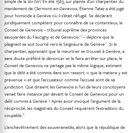
simple de la
lex fori
. En été 1563, sur plainte d’un charpentier du
mandement de Clermont-en-Genevois, Étienne Tataz a été jugé
pour homicide à Genève où il s’était réfugié. Se déclarant
juridiquement compétent pour connaître de ce contentieux, le
Conseil de Genevois – tribunal suprême des provinces
10
savoyardes du Faucigny et de Genevois
– déplore que le
11
plaignant se soit tourné vers la Seigneurie de Genève
. Si le
charpentier, apprenant que le meurtrier se trouvait à Genève, a
sans doute préféré le dénoncer et le faire arrêter sur place, le
Conseil de Genevois ne partage pas la même logique, estimant
que le délit a été commis dans son ressort, « que la matiere y est
prevenue » et que l’accusateur comme l’accusé sont de sa
juridiction. Que diraient les Genevois si l’un de leurs concitoyens
venait faire instance par devant le Conseil de Genevois pour un
délit commis à Genève ? Après avoir invoqué l’argument de la
réciprocité, les magistrats du Conseil requièrent l’extradition du
12
coupable
.
L’enchevêtrement des souverainetés, alors que la république de