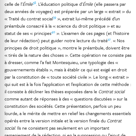
38
celle de l’
Émile
. L’éducation politique d’
Émile
(elle passera par
deux années de voyages) est préparée par un large « extrait » du
39
« Traité du contrat social
», extrait lui-même précédé d’un
préambule consacré à la « science du droit politique » et au
40
statut de ses « principes
». L’examen de ces pages (et l’histoire
41
de leur rédaction) peut guider notre lecture du traité
. « Nos
principes de droit politique », montre le préambule, doivent être
« tirés de la nature des choses ». Cette opération ne consiste pas
à dresser, comme l’a fait Montesquieu, une typologie des «
gouvernements établis », mais à établir ce qui est exigé en droit
par la constitution de « toute société civile ». Le long « extrait »
qui suit est à la fois l’application et l’explication de cette méthode :
il consiste à décliner les thèses exposées dans le
Contrat social
comme autant de réponses à des « questions discutées » sur la
constitution des sociétés. Cette présentation, parfois un peu
lourde, a le mérite de mettre en relief les changements essentiels
opérés entre la version initiale et la version finale du
Contrat
social
. Ils ne consistent pas seulement en un important
remaniement de la rédaction, ni en la suppression ou l’ajout de