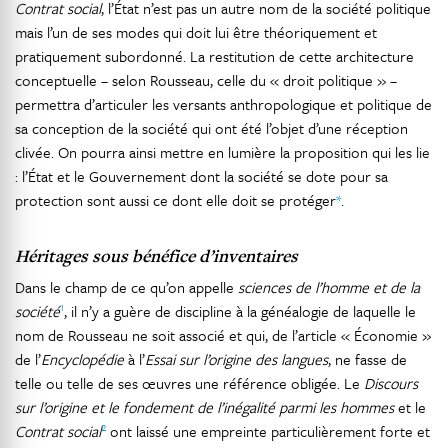
Contrat social
, l’État n’est pas un autre nom de la société politique
mais l’un de ses modes qui doit lui être théoriquement et
pratiquement subordonné. La restitution de cette architecture
conceptuelle – selon Rousseau, celle du « droit politique » –
permettra d’articuler les versants anthropologique et politique de
sa conception de la société qui ont été l’objet d’une réception
clivée. On pourra ainsi mettre en lumière la proposition qui les lie
: l’État et le Gouvernement dont la société se dote pour sa
protection sont aussi ce dont elle doit se protéger
*
.
Héritages sous bénéfice d’inventaires
Dans le champ de ce qu’on appelle
sciences de l’homme et de la
1
société
, il n’y a guère de discipline à la généalogie de laquelle le
nom de Rousseau ne soit associé et qui, de l’article « Économie »
de l’
Encyclopédie
à l’
Essai sur l’origine des langues
, ne fasse de
telle ou telle de ses œuvres une référence obligée. Le
Discours
sur l’origine et le fondement de l’inégalité parmi les hommes
et le
2
Contrat social
ont laissé une empreinte particulièrement forte et