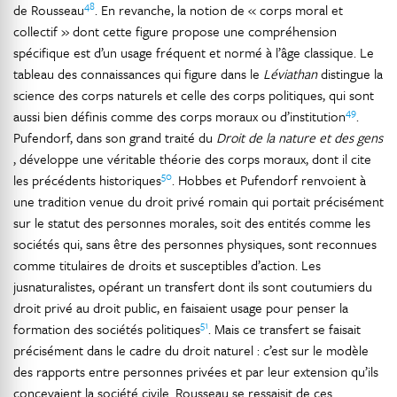
48
de Rousseau
. En revanche, la notion de « corps moral et
collectif » dont cette figure propose une compréhension
spécifique est d’un usage fréquent et normé à l’âge classique. Le
tableau des connaissances qui figure dans le
Léviathan
distingue la
science des corps naturels et celle des corps politiques, qui sont
49
aussi bien définis comme des corps moraux ou d’institution
.
Pufendorf, dans son grand traité du
Droit de la nature et des gens
, développe une véritable théorie des corps moraux, dont il cite
50
les précédents historiques
. Hobbes et Pufendorf renvoient à
une tradition venue du droit privé romain qui portait précisément
sur le statut des personnes morales, soit des entités comme les
sociétés qui, sans être des personnes physiques, sont reconnues
comme titulaires de droits et susceptibles d’action. Les
jusnaturalistes, opérant un transfert dont ils sont coutumiers du
droit privé au droit public, en faisaient usage pour penser la
51
formation des sociétés politiques
. Mais ce transfert se faisait
précisément dans le cadre du droit naturel : c’est sur le modèle
des rapports entre personnes privées et par leur extension qu’ils
concevaient la société civile. Rousseau se ressaisit de ces