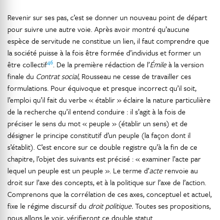
Revenir sur ses pas, c’est se donner un nouveau point de départ
pour suivre une autre voie. Après avoir montré qu’aucune
espèce de servitude ne constitue un lien, il faut comprendre que
la société puisse à la fois être formée d’individus et former un
46
être collectif
. De la première rédaction de l’
Émile
à la version
finale du
Contrat social
, Rousseau ne cesse de travailler ces
formulations. Pour équivoque et presque incorrect qu’il soit,
l’emploi qu’il fait du verbe « établir » éclaire la nature particulière
de la recherche qu’il entend conduire : il s’agit à la fois de
préciser le sens du mot « peuple » (établir un sens) et de
désigner le principe constitutif d’un peuple (la façon dont il
s’établit). C’est encore sur ce double registre qu’à la fin de ce
chapitre, l’objet des suivants est précisé : « examiner l’acte par
lequel un peuple est un peuple ». Le terme d’
acte
renvoie au
droit sur l’axe des concepts, et à la politique sur l’axe de l’action.
Comprenons que la corrélation de ces axes, conceptuel et actuel,
fixe le régime discursif du
droit politique.
Toutes ses propositions,
nous allons le voir, vérifieront ce double statut.