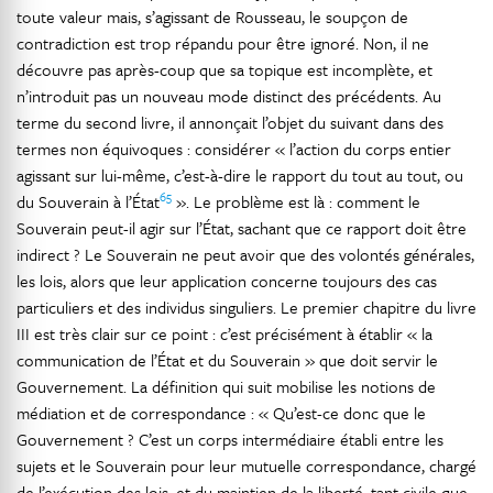
toute valeur mais, s’agissant de Rousseau, le soupçon de
contradiction est trop répandu pour être ignoré. Non, il ne
découvre pas après-coup que sa topique est incomplète, et
n’introduit pas un nouveau mode distinct des précédents. Au
terme du second livre, il annonçait l’objet du suivant dans des
termes non équivoques : considérer « l’action du corps entier
agissant sur lui-même, c’est-à-dire le rapport du tout au tout, ou
65
du Souverain à l’État
». Le problème est là : comment le
Souverain peut-il agir sur l’État, sachant que ce rapport doit être
indirect ? Le Souverain ne peut avoir que des volontés générales,
les lois, alors que leur application concerne toujours des cas
particuliers et des individus singuliers. Le premier chapitre du livre
III est très clair sur ce point : c’est précisément à établir « la
communication de l’État et du Souverain » que doit servir le
Gouvernement. La définition qui suit mobilise les notions de
médiation et de correspondance : « Qu’est-ce donc que le
Gouvernement ? C’est un corps intermédiaire établi entre les
sujets et le Souverain pour leur mutuelle correspondance, chargé
de l’exécution des lois, et du maintien de la liberté, tant civile que