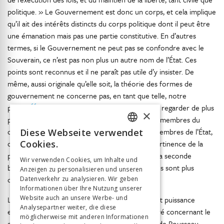
politique. » Le Gouvernement est donc un corps, et cela implique
qu’il ait des intérêts distincts du corps politique dont il peut être
une émanation mais pas une partie constitutive. En d’autres
termes, si le Gouvernement ne peut pas se confondre avec le
Souverain, ce n’est pas non plus un autre nom de l’État. Ces
points sont reconnus et il ne paraît pas utile d’y insister. De
même, aussi originale qu’elle soit, la théorie des formes de
gouvernement ne concerne pas, en tant que telle, notre
66
propos
. Il peut être essentiel, en revanche, de regarder de plus
×
près les rapports entre le Gouvernement et les membres du
corps politique considérés d’une part comme membres de l’État,
Diese Webseite verwendet
FRENCH
de l’autre comme membres du souverain. La pertinence de la
Cookies.
GERMAN
première question semble aller de soi, celle de la seconde
Wir verwenden Cookies, um Inhalte und
beaucoup moins. Pourtant, à l’examen, les choses sont plus
Anzeigen zu personalisieren und unseren
ITALIAN
complexes.
Datenverkehr zu analysieren. Wir geben
Informationen über Ihre Nutzung unserer
Website auch an unsere Werbe- und
La nécessité de distinguer puissance législative et puissance
Analysepartner weiter, die diese
exécutive (le second terme est toujours employé concernant le
möglicherweise mit anderen Informationen
gouvernement) sous-tend la principale critique de Rousseau