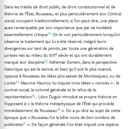
Dans les traités de droit public, de droit constitutionnel et de
théorie de l’État, Rousseau, et plus particulièrement son
Contrat
social
, occupent traditionnellement, si l’on peut dire, une place
aussi remarquable par son importance que par sa modalité
22
essentiellement critique
. On le voit particulièrement lorsqu’on
observe le traitement qui lui a été réservé, malgré leurs
divergences sur tant de points, par toute une génération de
e
juristes nés au milieu du XIX
siècle et qui ont durablement
23
marqué leur discipline
. Adhémar Esmein, dans la perspective
historique qui est la sienne, et bien qu’il soit le plus nuancé,
oppose à Rousseau les idées plus saines de Montesquieu, ou de
24
Locke
. Maurice Hauriou lui impute trois idées « nocives » : le
contrat social, la volonté générale et le refus de la
25
représentation
… Léon Duguit introduit sa propre théorie en
l’opposant à « la théorie métaphysique de l’État qui procède
26
immédiatement de Rousseau
». On a pu dire au sujet de cette
époque que « Rousseau fut la bête noire de bon nombre de
27
publicistes
». De façon générale il lui était imputé une espèce