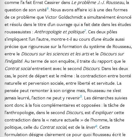
comme l’a fait Ernst Cassirer dans
Le problème J.-J. Rousseau
, la
6
question de son unité
. Nous avons affaire ici à une des formes
de ce problème que Victor Goldschmidt a simultanément énoncé
et résolu dans le titre d’un ouvrage qui a fait date dans les études
7
rousseauistes :
Anthropologie et politique
. Ces deux pôles
s’impliquent l’un l’autre, montre-t-il au cours d’une étude aussi
précise que rigoureuse sur la formation du système de Rousseau,
entre le
Discours sur les sciences et les arts
et le
Discours sur
l’inégalité
. Au terme de son enquête, il traite du rapport que le
Contrat social
entretient avec le second
Discours
. Dans les deux
cas, le point de départ est le même : la contradiction entre bonté
naturelle et perversion sociale, entre liberté et servitude. La
pensée peut remonter à son origine mais, Rousseau ne s’est
8
jamais leurré, l’action ne peut y revenir
. Les démarches suivies
sont donc à la fois complémentaires et opposées : la tâche de
l’anthropologie, dans le second
Discours
, est d’
expliquer
cette
contradiction dans la « nature actuelle » de l’homme, la tâche
9
politique, celle du
Contrat social
, est de la
lever
. Cette
formulation désigne clairement ce pour quoi Rousseau écrit le