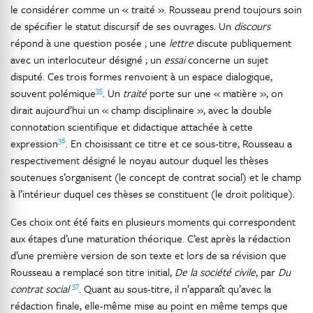
le considérer comme un « traité ». Rousseau prend toujours soin
de spécifier le statut discursif de ses ouvrages. Un
discours
répond à une question posée ; une
lettre
discute publiquement
avec un interlocuteur désigné ; un
essai
concerne un sujet
disputé. Ces trois formes renvoient à un espace dialogique,
35
souvent polémique
. Un
traité
porte sur une « matière », on
dirait aujourd’hui un « champ disciplinaire », avec la double
connotation scientifique et didactique attachée à cette
36
expression
. En choisissant ce titre et ce sous-titre, Rousseau a
respectivement désigné le noyau autour duquel les thèses
soutenues s’organisent (le concept de contrat social) et le champ
à l’intérieur duquel ces thèses se constituent (le droit politique).
Ces choix ont été faits en plusieurs moments qui correspondent
aux étapes d’une maturation théorique. C’est après la rédaction
d’une première version de son texte et lors de sa révision que
Rousseau a remplacé son titre initial,
De la société civile
, par
Du
37
contrat social
. Quant au sous-titre, il n’apparaît qu’avec la
rédaction finale, elle-même mise au point en même temps que