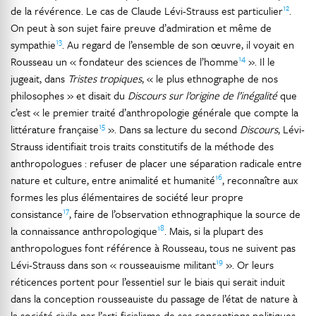
12
de la révérence. Le cas de Claude Lévi-Strauss est particulier
.
On peut à son sujet faire preuve d’admiration et même de
13
sympathie
. Au regard de l’ensemble de son œuvre, il voyait en
14
Rousseau un « fondateur des sciences de l’homme
». Il le
jugeait, dans
Tristes tropiques
, « le plus ethnographe de nos
philosophes » et disait du
Discours sur l’origine de l’inégalité
que
c’est « le premier traité d’anthropologie générale que compte la
15
littérature française
». Dans sa lecture du second
Discours
, Lévi-
Strauss identifiait trois traits constitutifs de la méthode des
anthropologues : refuser de placer une séparation radicale entre
16
nature et culture, entre animalité et humanité
, reconnaître aux
formes les plus élémentaires de société leur propre
17
consistance
, faire de l’observation ethnographique la source de
18
la connaissance anthropologique
. Mais, si la plupart des
anthropologues font référence à Rousseau, tous ne suivent pas
19
Lévi-Strauss dans son « rousseauisme militant
». Or leurs
réticences portent pour l’essentiel sur le biais qui serait induit
dans la conception rousseauiste du passage de l’état de nature à
la société civile par l’arti-ficialisme de ses conceptions politiques.