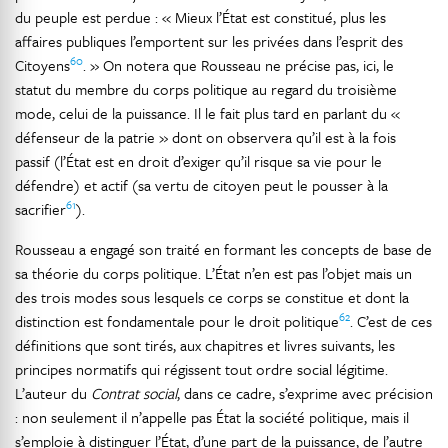
du peuple est perdue : « Mieux l’État est constitué, plus les
affaires publiques l’emportent sur les privées dans l’esprit des
60
Citoyens
. » On notera que Rousseau ne précise pas, ici, le
statut du membre du corps politique au regard du troisième
mode, celui de la puissance. Il le fait plus tard en parlant du «
défenseur de la patrie » dont on observera qu’il est à la fois
passif (l’État est en droit d’exiger qu’il risque sa vie pour le
défendre) et actif (sa vertu de citoyen peut le pousser à la
61
sacrifier
).
Rousseau a engagé son traité en formant les concepts de base de
sa théorie du corps politique. L’État n’en est pas l’objet mais un
des trois modes sous lesquels ce corps se constitue et dont la
62
distinction est fondamentale pour le droit politique
. C’est de ces
définitions que sont tirés, aux chapitres et livres suivants, les
principes normatifs qui régissent tout ordre social légitime.
L’auteur du
Contrat social
, dans ce cadre, s’exprime avec précision
: non seulement il n’appelle pas État la société politique, mais il
s’emploie à distinguer l’État, d’une part de la puissance, de l’autre