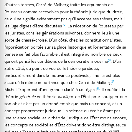
d’autres termes, Carré de Malberg traite les arguments de
Rousseau comme recevables pour la théorie juridique du droit,
ce qui ne signifie évidemment pas qu’il accepte ses thèses, mais il
30
les juge dignes d’être discutées
. La réception de Rousseau par
les juristes, dans les générations suivantes, donnera lieu à une
sorte de chassé-croisé. D’un côté, chez les constitutionnalistes,
l’appréciation portée sur sa place historique et l’orientation de sa
pensée se fait plus favorable : il est intégré au nombre de ceux
31
qui ont pensé les conditions de la démocratie moderne
. D’un
autre côté, du point de vue de la théorie juridique,
particulièrement dans la mouvance positiviste, il ne lui est plus
32
accordé la même importance que chez Carré de Malberg
.
33
Michel Troper est d’une grande clarté à cet égard
. Il redéfinit la
théorie
générale
en théorie
juridique
de l’État pour souligner que
son objet n’est pas un donné empirique mais un concept, et un
concept proprement juridique. La science du droit n’étant pas
une science sociale, et la théorie juridique de l’État moins encore,
les concepts de société et d’État doivent donc être distingués, ce
e
qui, pour Troper, n’était pas le cas chez les penseurs du XVIII
,