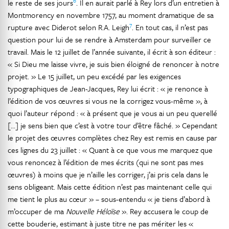
6
le reste de ses jours
. Il en aurait parlé à Rey lors d’un entretien à
Montmorency en novembre 1757, au moment dramatique de sa
7
rupture avec Diderot selon R.A. Leigh
. En tout cas, il n’est pas
question pour lui de se rendre à Amsterdam pour surveiller ce
travail. Mais le 12 juillet de l’année suivante, il écrit à son éditeur :
« Si Dieu me laisse vivre, je suis bien éloigné de renoncer à notre
projet. » Le 15 juillet, un peu excédé par les exigences
typographiques de Jean-Jacques, Rey lui écrit : « je renonce à
l’édition de vos œuvres si vous ne la corrigez vous-même », à
quoi l’auteur répond : « à présent que je vous ai un peu querellé
[…] je sens bien que c’est à votre tour d’être fâché. » Cependant
le projet des œuvres complètes chez Rey est remis en cause par
ces lignes du 23 juillet : « Quant à ce que vous me marquez que
vous renoncez à l’édition de mes écrits (qui ne sont pas mes
œuvres) à moins que je n’aille les corriger, j’ai pris cela dans le
sens obligeant. Mais cette édition n’est pas maintenant celle qui
me tient le plus au cœur » – sous-entendu « je tiens d’abord à
m’occuper de ma
Nouvelle Héloïse
». Rey accusera le coup de
cette bouderie, estimant à juste titre ne pas mériter les «