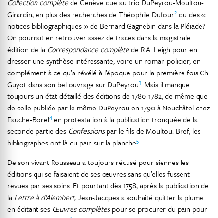
Collection complète
de Genève due au trio DuPeyrou-Moultou-
2
Girardin, en plus des recherches de Théophile Dufour
ou des «
notices bibliographiques » de Bernard Gagnebin dans la Pléiade?
On pourrait en retrouver assez de traces dans la magistrale
édition de la
Correspondance complète
de R.A. Leigh pour en
dresser une synthèse intéressante, voire un roman policier, en
complément à ce qu’a révélé à l’époque pour la première fois Ch.
3
Guyot dans son bel ouvrage sur DuPeyrou
. Mais il manque
toujours un état détaillé des éditions de 1780-1782, de même que
de celle publiée par le même DuPeyrou en 1790 à Neuchâtel chez
4
Fauche-Borel
en protestation à la publication tronquée de la
seconde partie des
Confessions
par le fils de Moultou. Bref, les
5
bibliographes ont là du pain sur la planche
.
De son vivant Rousseau a toujours récusé pour siennes les
éditions qui se faisaient de ses œuvres sans qu’elles fussent
revues par ses soins. Et pourtant dès 1758, après la publication de
la
Lettre à d’Alembert
, Jean-Jacques a souhaité quitter la plume
en éditant ses
Œuvres complètes
pour se procurer du pain pour