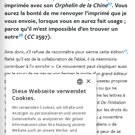
27
imprimée avec son
Orphelin de la Chine
. Vous
aurez la bonté de me renvoyer l’imprimé que je
vous envoie, lorsque vous en aurez fait usage ;
parce qu’il m’est impossible d’en trouver un
28
autre
(
CC
2597).
29
Ainsi donc, s’il refuse de reconnaître pour sienne cette édition
,
flatté qu’il est de la collaboration de l’abbé, il va néanmoins
contribuer à l’« enrichir ». Ce mouvement peut s’expliquer aussi
par le souci de ne pas se voir fermer la porte d’un grand éditeur
×
parisien. Ainsi, au fur et à mesure de l’édition, Rousseau propose
de la compléter par des textes rares déjà publiés ou qui ne
Diese Webseite verwendet
FRENCH
compromettent pas sa participation active, comme les lettres à
Cookies.
Voltaire. Mais il y aura aussi des inédits, et d’abord
De l’imitation
GERMAN
Wir verwenden Cookies, um Inhalte und
30
théâtrale
, puis, malgré tout, la lettre à Lenieps sur les droits du
Anzeigen zu personalisieren und unseren
ITALIAN
31
Devin du village
et la lettre à Louis de Boissy du 4 novembre
Datenverkehr zu analysieren. Wir geben
1755 (
CC
331). A cela s’ajoute l’épître « en vers italiens » de
Informationen über Ihre Nutzung unserer
Farsetti (
Website auch an unsere Werbe- und
CC
333). On voit bien cependant que, de peur de se