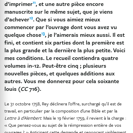
11
d’imprimer
, et une autre pièce encore
manuscrite sur le même sujet, que je viens
12
d’achever
.
Que si vous aimiez mieux
commencer par l’ouvrage dont vous avez vu
13
quelque chose
, je l’aimerais mieux aussi. Il est
fini, et contient six parties dont la première est
la plus grande et la dernière la plus petite.
Voici
mes conditions. Le recueil contiendra quatre
volumes in-12. Peut-être cinq ; plusieurs
nouvelles pièces, et quelques additions aux
autres. Vous me donnerez pour cela soixante
louis (
CC
716).
Le 31 octobre 1758, Rey déclinera l’offre, surchargé qu’il est de
travail, en particulier par la composition d’une Bible et par la
Lettre à d’Alembert
. Mais le 19 février 1759, il revient à la charge :
« Que pensez-vous au sujet de la réimpression entière de vos
ouvrages ? » Anticipant cette demande et renonçant visiblement