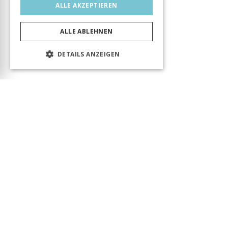
ALLE AKZEPTIEREN
ALLE ABLEHNEN
DETAILS ANZEIGEN
Das Produkt wurde erfolgreich in den Warenkorb
gelegt! Sie können Ihren Besuch fortsetzen oder
zum Warenkorb gehen, um Ihre Bestellung