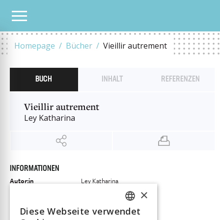
UNSER KATALOG
VIEILLIR AUTREMENT
Homepage
Bücher
Vieillir autrement
BUCH
INHALT
REFERENZEN
Vieillir autrement
Ley Katharina
INFORMATIONEN
Autor:in
Ley Katharina
×
Verlag
Éditions Socialinfo
ISBN
9782970100171
Diese Webseite verwendet
FRENCH