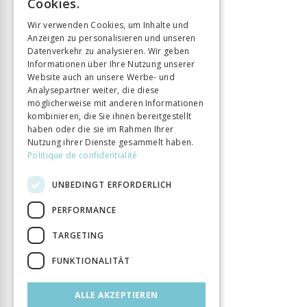
Sprache
Français
Cookies.
GERMAN
Seitenzahl
138
Wir verwenden Cookies, um Inhalte und
Erscheinungsjahr
1 Jan. 2017
Anzeigen zu personalisieren und unseren
ITALIAN
Datenverkehr zu analysieren. Wir geben
Thema
Vieillesse
Informationen über Ihre Nutzung unserer
Art des Buches
Monographie
Website auch an unsere Werbe- und
Analysepartner weiter, die diese
möglicherweise mit anderen Informationen
kombinieren, die Sie ihnen bereitgestellt
haben oder die sie im Rahmen Ihrer
Nutzung ihrer Dienste gesammelt haben.
Politique de confidentialité
UNBEDINGT ERFORDERLICH
PERFORMANCE
TARGETING
FUNKTIONALITÄT
ALLE AKZEPTIEREN