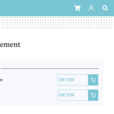
trement
er

17.00

17.00