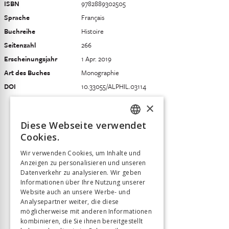
ISBN
9782889302505
Sprache
Français
Buchreihe
Histoire
Seitenzahl
266
Erscheinungsjahr
1 Apr. 2019
Art des Buches
Monographie
DOI
10.33055/ALPHIL.03114
×
Diese Webseite verwendet
FRENCH
Cookies.
GERMAN
Wir verwenden Cookies, um Inhalte und
Anzeigen zu personalisieren und unseren
ITALIAN
Datenverkehr zu analysieren. Wir geben
Informationen über Ihre Nutzung unserer
Website auch an unsere Werbe- und
Analysepartner weiter, die diese
möglicherweise mit anderen Informationen
kombinieren, die Sie ihnen bereitgestellt