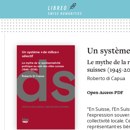
Un système 
Le mythe de la r
suisses (1945-2
Roberto di Capua
Open-Access-PDF
"En Suisse, l’En Sui
l’expression souver
collectivité locale.
représentant·es bén