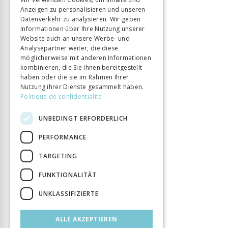
ISBN
9782883517554
Anzeigen zu personalisieren und unseren
ITALIAN
Datenverkehr zu analysieren. Wir geben
Sprache
Français
Informationen über Ihre Nutzung unserer
Seitenzahl
316
Website auch an unsere Werbe- und
Analysepartner weiter, die diese
Erscheinungsjahr
19 Dez. 2022
möglicherweise mit anderen Informationen
Art des Buches
Monographie
kombinieren, die Sie ihnen bereitgestellt
DOI
10.33058/seismo.20755
haben oder die sie im Rahmen Ihrer
Nutzung ihrer Dienste gesammelt haben.
Politique de confidentialité
UNBEDINGT ERFORDERLICH
PERFORMANCE
TARGETING
FUNKTIONALITÄT
UNKLASSIFIZIERTE
ALLE AKZEPTIEREN