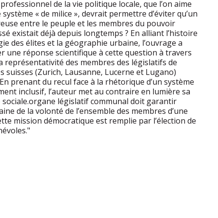
rofessionnel de la vie politique locale, que l’on aime
 système « de milice », devrait permettre d’éviter qu’un
creuse entre le peuple et les membres du pouvoir
ossé existait déjà depuis longtemps ? En alliant l’histoire
ogie des élites et la géographie urbaine, l’ouvrage a
er une réponse scientifique à cette question à travers
a représentativité des membres des législatifs de
es suisses (Zurich, Lausanne, Lucerne et Lugano)
 En prenant du recul face à la rhétorique d’un système
ement inclusif, l’auteur met au contraire en lumière sa
 sociale.organe législatif communal doit garantir
aine de la volonté de l’ensemble des membres d’une
 Cette mission démocratique est remplie par l’élection de
évoles."