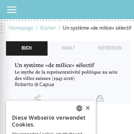
UNSER KATALOG
UN SYSTÈME «DE MILICE» SÉLECTIF
Homepage
Bücher
Un système «de milice» sélectif
BUCH
INHALT
REFERENZEN
Un système «de milice» sélectif
Le mythe de la représentativité politique au sein
des villes suisses (1945-2016)
Roberto di Capua
×
INFORMATIONEN
Diese Webseite verwendet
FRENCH
Autor:in
Roberto di Capua
Cookies.
GERMAN
Verlag
Seismo Verlag
Wir verwenden Cookies, um Inhalte und