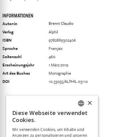
INFORMATIONEN
Brenni Claudio
Autor:in
Verlag
Alphil
ISBN
9782889302406
Sprache
Français
Seitenzahl
460
Erscheinungsjahr
1 März 2019
Art des Buches
Monographie
DOI
10.33055/ALPHIL.03110
×
Diese Webseite verwendet
FRENCH
Cookies.
GERMAN
Wir verwenden Cookies, um Inhalte und
Anzeigen zu personalisieren und unseren
ITALIAN