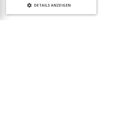
DETAILS ANZEIGEN
Das Produkt wurde erfolgreich in den Warenkorb
gelegt! Sie können Ihren Besuch fortsetzen oder
zum Warenkorb gehen, um Ihre Bestellung
abzuschließen.
Warenkorb