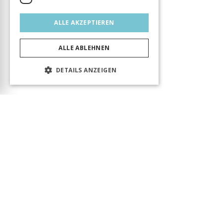
ALLE AKZEPTIEREN
ALLE ABLEHNEN
DETAILS ANZEIGEN
Das Produkt wurde erfolgreich in den Warenkorb
gelegt! Sie können Ihren Besuch fortsetzen oder