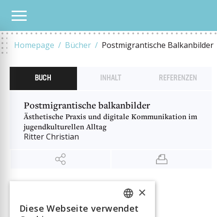
UNSER KATALOG
POSTMIGRANTISCHE BALKANBILDER
Homepage
Bücher
Postmigrantische Balkanbilder
BUCH
INHALT
REFERENZEN
Postmigrantische balkanbilder
Ästhetische Praxis und digitale Kommunikation im
jugendkulturellen Alltag
Ritter Christian
INFORMATIONEN
×
Autor:in
Ritter Christian
Diese Webseite verwendet
Verlag
Chronos Verlag
FRENCH