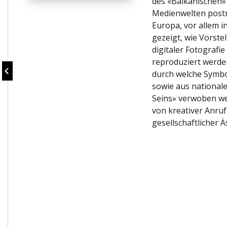
des «Balkanischen» 
Medienwelten postm
Europa, vor allem i
gezeigt, wie Vorst
digitaler Fotograf
reproduziert werden
durch welche Symbo
sowie aus national
Seins» verwoben we
von kreativer Anru
gesellschaftlicher Ä