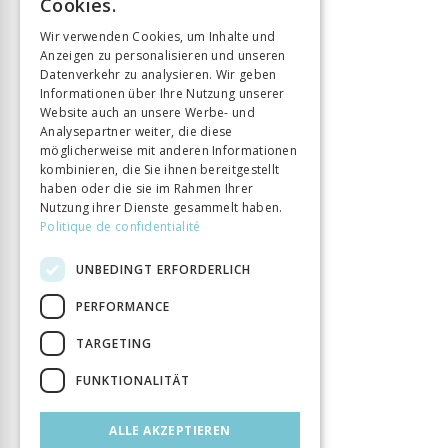
Cookies.
ISBN
9783034014168
GERMAN
Wir verwenden Cookies, um Inhalte und
Sprache
Deutsch
Anzeigen zu personalisieren und unseren
ITALIAN
Seitenzahl
266
Datenverkehr zu analysieren. Wir geben
Informationen über Ihre Nutzung unserer
Erscheinungsjahr
1 Jan. 2018
Website auch an unsere Werbe- und
Art des Buches
Monographie
Analysepartner weiter, die diese
DOI
10.33057/chronos.1416
möglicherweise mit anderen Informationen
kombinieren, die Sie ihnen bereitgestellt
haben oder die sie im Rahmen Ihrer
Nutzung ihrer Dienste gesammelt haben.
Politique de confidentialité
UNBEDINGT ERFORDERLICH
PERFORMANCE
TARGETING
FUNKTIONALITÄT
ALLE AKZEPTIEREN