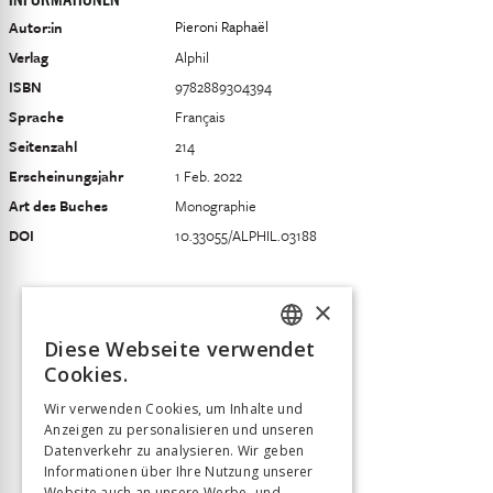
INFORMATIONEN
Pieroni Raphaël
Autor:in
Verlag
Alphil
ISBN
9782889304394
Sprache
Français
Seitenzahl
214
Erscheinungsjahr
1 Feb. 2022
Art des Buches
Monographie
DOI
10.33055/ALPHIL.03188
×
Diese Webseite verwendet
FRENCH
Cookies.
GERMAN
Wir verwenden Cookies, um Inhalte und
Anzeigen zu personalisieren und unseren
ITALIAN
Datenverkehr zu analysieren. Wir geben
Informationen über Ihre Nutzung unserer
Website auch an unsere Werbe- und