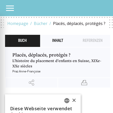
UNSER KATALOG
PLACÉS, DÉPLACÉS, PROTÉGÉS ?
Homepage
Bücher
Placés, déplacés, protégés ?
BUCH
INHALT
REFERENZEN
Placés, déplacés, protégés ?
L’histoire du placement d’enfants en Suisse, XIXe-
XXe siècles
Praz Anne-Françoise
INFORMATIONEN
×
Praz Anne-Françoise
Autor:in
Diese Webseite verwendet
Verlag
Alphil
FRENCH