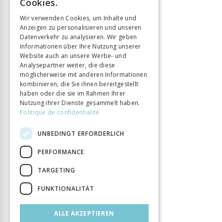
Cookies.
ISBN
9782889500642
GERMAN
Wir verwenden Cookies, um Inhalte und
Sprache
Français
Anzeigen zu personalisieren und unseren
ITALIAN
Buchreihe
Focus
Datenverkehr zu analysieren. Wir geben
Informationen über Ihre Nutzung unserer
Seitenzahl
160
Website auch an unsere Werbe- und
Erscheinungsjahr
1 Feb. 2021
Analysepartner weiter, die diese
Format
12x18,5
möglicherweise mit anderen Informationen
kombinieren, die Sie ihnen bereitgestellt
Art des Buches
Ouvrage collectif
haben oder die sie im Rahmen Ihrer
DOI
10.33055/ALPHIL.00033
Nutzung ihrer Dienste gesammelt haben.
Politique de confidentialité
UNBEDINGT ERFORDERLICH
PERFORMANCE
TARGETING
FUNKTIONALITÄT
ALLE AKZEPTIEREN