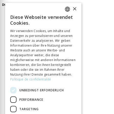
DOI
10.55132/pqrk263
×
Diese Webseite verwendet
FRENCH
Cookies.
GERMAN
Wir verwenden Cookies, um Inhalte und
Anzeigen zu personalisieren und unseren
ITALIAN
Datenverkehr zu analysieren. Wir geben
Informationen über Ihre Nutzung unserer
Website auch an unsere Werbe- und
Analysepartner weiter, die diese
möglicherweise mit anderen Informationen
kombinieren, die Sie ihnen bereitgestellt
haben oder die sie im Rahmen Ihrer
Nutzung ihrer Dienste gesammelt haben.
Politique de confidentialité
UNBEDINGT ERFORDERLICH
PERFORMANCE
TARGETING