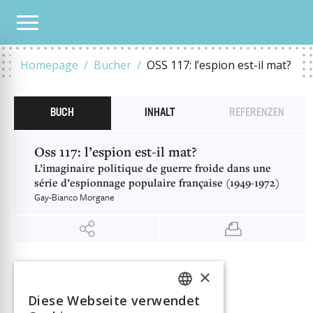
UNSER KATALOG
OSS 117: L’ESPION EST-IL MAT?
Homepage
Bücher
OSS 117: l’espion est-il mat?
BUCH
INHALT
REFERENZEN
Oss 117: l’espion est-il mat?
L’imaginaire politique de guerre froide dans une
série d’espionnage populaire française (1949-1972)
Gay-Bianco Morgane
INFORMATIONEN
×
Gay-Bianco Morgane
Autor:in
Diese Webseite verwendet
Verlag
Antipodes
FRENCH