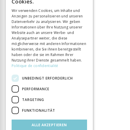
Cookies.
ISBN
9782889019250
GERMAN
Wir verwenden Cookies, um Inhalte und
Sprache
Français
Anzeigen zu personalisieren und unseren
ITALIAN
Seitenzahl
376
Datenverkehr zu analysieren. Wir geben
Informationen über Ihre Nutzung unserer
Erscheinungsjahr
10 Nov. 2023
Website auch an unsere Werbe- und
DOI
10.33056/ANTIPODES.12435
Analysepartner weiter, die diese
möglicherweise mit anderen Informationen
kombinieren, die Sie ihnen bereitgestellt
haben oder die sie im Rahmen Ihrer
Nutzung ihrer Dienste gesammelt haben.
Politique de confidentialité
UNBEDINGT ERFORDERLICH
PERFORMANCE
TARGETING
FUNKTIONALITÄT
ALLE AKZEPTIEREN