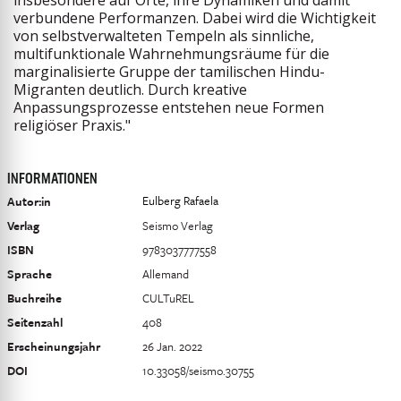
insbesondere auf Orte, ihre Dynamiken und damit
verbundene Performanzen. Dabei wird die Wichtigkeit
von selbstverwalteten Tempeln als sinnliche,
multifunktionale Wahrnehmungsräume für die
marginalisierte Gruppe der tamilischen Hindu-
Migranten deutlich. Durch kreative
Anpassungsprozesse entstehen neue Formen
religiöser Praxis."
INFORMATIONEN
Eulberg Rafaela
Autor:in
Verlag
Seismo Verlag
ISBN
9783037777558
Sprache
Allemand
Buchreihe
CULTuREL
Seitenzahl
408
Erscheinungsjahr
26 Jan. 2022
DOI
10.33058/seismo.30755