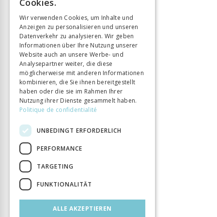
Cookies.
ISBN
9782889019458
GERMAN
Wir verwenden Cookies, um Inhalte und
Sprache
Français
Anzeigen zu personalisieren und unseren
ITALIAN
Seitenzahl
399
Datenverkehr zu analysieren. Wir geben
Informationen über Ihre Nutzung unserer
Erscheinungsjahr
22 März 2022
Website auch an unsere Werbe- und
Art des Buches
Monographie
Analysepartner weiter, die diese
DOI
10.33056/ANTIPODES.11889
möglicherweise mit anderen Informationen
kombinieren, die Sie ihnen bereitgestellt
haben oder die sie im Rahmen Ihrer
Nutzung ihrer Dienste gesammelt haben.
Politique de confidentialité
UNBEDINGT ERFORDERLICH
PERFORMANCE
TARGETING
FUNKTIONALITÄT
ALLE AKZEPTIEREN