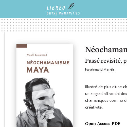
Néochaman
Passé revisité, 
Farahmand Manéli
Illustré de plus d’une 
un regard affranchi des
chamaniques comme des
créativité.
Open-Access-PDF