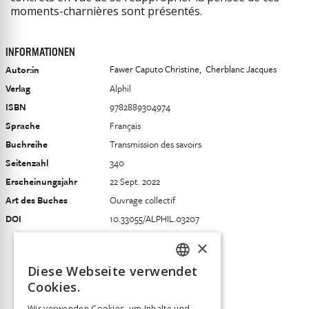
moments-charnières sont présentés.
INFORMATIONEN
Fawer Caputo Christine
Cherblanc Jacques
Autor:in
Verlag
Alphil
ISBN
9782889304974
Sprache
Français
Buchreihe
Transmission des savoirs
Seitenzahl
340
Erscheinungsjahr
22 Sept. 2022
Art des Buches
Ouvrage collectif
DOI
10.33055/ALPHIL.03207
×
Diese Webseite verwendet
FRENCH
Cookies.
GERMAN
Wir verwenden Cookies, um Inhalte und