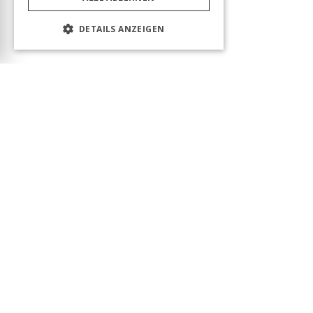
DETAILS ANZEIGEN
Das Produkt wurde erfolgreich in den Warenkorb
gelegt! Sie können Ihren Besuch fortsetzen oder
zum Warenkorb gehen, um Ihre Bestellung
abzuschließen.
Warenkorb