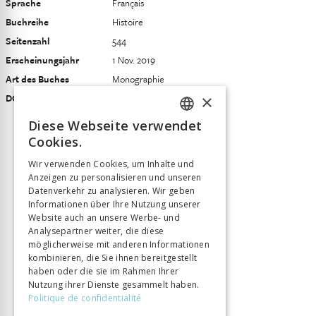
Sprache
Français
Buchreihe
Histoire
Seitenzahl
544
Erscheinungsjahr
1 Nov. 2019
Art des Buches
Monographie
×
DOI
10.33055/ALPHIL.03134
Diese Webseite verwendet
FRENCH
Cookies.
GERMAN
Wir verwenden Cookies, um Inhalte und
Anzeigen zu personalisieren und unseren
ITALIAN
Datenverkehr zu analysieren. Wir geben
Informationen über Ihre Nutzung unserer
Website auch an unsere Werbe- und
Analysepartner weiter, die diese
möglicherweise mit anderen Informationen
kombinieren, die Sie ihnen bereitgestellt
haben oder die sie im Rahmen Ihrer
Nutzung ihrer Dienste gesammelt haben.
Politique de confidentialité