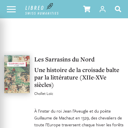
UNSER KATALOG
INHALTSVERZEICHNIS
Les Sarrasins du Nord
Une histoire de la croisade balte
par la littérature (XIIe-XVe
siècles)
Chollet Loïc
À l’instar du roi Jean l’Aveugle et du poète
Guillaume de Machaut en 1329, des chevaliers de
toute l’Europe traversent chaque hiver les forêts