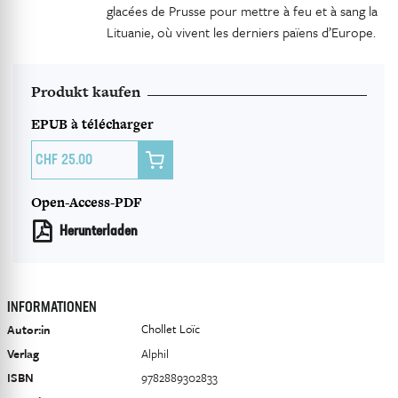
glacées de Prusse pour mettre à feu et à sang la
Lituanie, où vivent les derniers païens d’Europe.
Produkt kaufen
EPUB à télécharger

25.00
Open-Access-PDF
Herunterladen
INFORMATIONEN
Chollet Loïc
Autor:in
Verlag
Alphil
ISBN
9782889302833