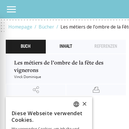
UNSER KATALOG
LES MÉTIERS DE L’OMBRE DE LA FÊTE DES VIGNERONS
Homepage
Bücher
Les métiers de l’ombre de la Fê
BUCH
INHALT
REFERENZEN
Les métiers de l’ombre de la fête des
vignerons
Vinck Dominique
×
INFORMATIONEN
Diese Webseite verwendet
Vinck Dominique
Autor:in
FRENCH
Cookies.
Verlag
Antipodes
GERMAN
ISBN
9782889019823
Wir verwenden Cookies, um Inhalte und