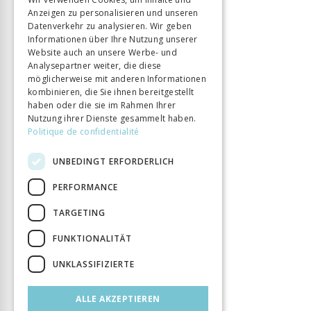
Anzeigen zu personalisieren und unseren
ITALIAN
Sprache
Français
Datenverkehr zu analysieren. Wir geben
Seitenzahl
358
Informationen über Ihre Nutzung unserer
Website auch an unsere Werbe- und
Erscheinungsjahr
3 Okt. 2019
Analysepartner weiter, die diese
Art des Buches
Monographie
möglicherweise mit anderen Informationen
DOI
kombinieren, die Sie ihnen bereitgestellt
10.33056/ANTIPODES.11711
haben oder die sie im Rahmen Ihrer
Nutzung ihrer Dienste gesammelt haben.
Politique de confidentialité
UNBEDINGT ERFORDERLICH
PERFORMANCE
TARGETING
FUNKTIONALITÄT
UNKLASSIFIZIERTE
ALLE AKZEPTIEREN