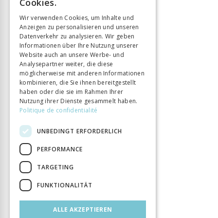
Cookies.
Verlag
Alphil
GERMAN
ISBN
9782889304189
Wir verwenden Cookies, um Inhalte und
Anzeigen zu personalisieren und unseren
ITALIAN
Sprache
Français
Datenverkehr zu analysieren. Wir geben
Buchreihe
Histoire
Informationen über Ihre Nutzung unserer
Website auch an unsere Werbe- und
Seitenzahl
488
Analysepartner weiter, die diese
Erscheinungsjahr
1 Feb. 2022
möglicherweise mit anderen Informationen
Thema
kombinieren, die Sie ihnen bereitgestellt
Lumières
haben oder die sie im Rahmen Ihrer
DOI
10.33055/ALPHIL.03182
Nutzung ihrer Dienste gesammelt haben.
Politique de confidentialité
UNBEDINGT ERFORDERLICH
PERFORMANCE
TARGETING
FUNKTIONALITÄT
ALLE AKZEPTIEREN