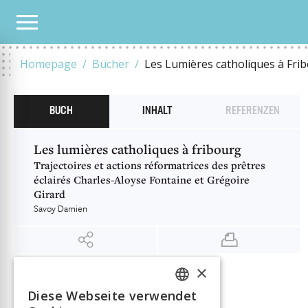
UNSER KATALOG
LES LUMIÈRES CATHOLIQUES À FRIBOURG
Homepage
Bücher
Les Lumières catholiques à Fri
BUCH
INHALT
REFERENZEN
Les lumières catholiques à fribourg
Trajectoires et actions réformatrices des prêtres
éclairés Charles-Aloyse Fontaine et Grégoire
Girard
Savoy Damien
×
INFORMATIONEN
Diese Webseite verwendet
Savoy Damien
Autor:in
FRENCH