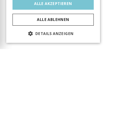
ALLE AKZEPTIEREN
ALLE ABLEHNEN
DETAILS ANZEIGEN
Das Produkt wurde erfolgreich in den Warenkorb
gelegt! Sie können Ihren Besuch fortsetzen oder
zum Warenkorb gehen, um Ihre Bestellung