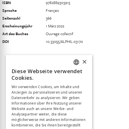
ISBN
9782889303915
Sprache
Français
Seitenzahl
366
Erscheinungsjahr
1 März 2022
Art des Buches
Ouvrage collectif
DOI
10.33055/ALPHIL.03170
×
Diese Webseite verwendet
FRENCH
Cookies.
GERMAN
Wir verwenden Cookies, um Inhalte und
Anzeigen zu personalisieren und unseren
ITALIAN
Datenverkehr zu analysieren. Wir geben
Informationen über Ihre Nutzung unserer
Website auch an unsere Werbe- und
Analysepartner weiter, die diese
möglicherweise mit anderen Informationen
kombinieren, die Sie ihnen bereitgestellt