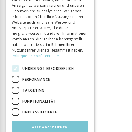
Anzeigen zu personalisieren und unseren
ITALIAN
Sprache
Français
Datenverkehr zu analysieren. Wir geben
Buchreihe
Enquêtes
Informationen über Ihre Nutzung unserer
Seitenzahl
320
Website auch an unsere Werbe- und
Analysepartner weiter, die diese
Erscheinungsjahr
15 Sept. 2022
möglicherweise mit anderen Informationen
Art des Buches
Monographie
kombinieren, die Sie ihnen bereitgestellt
haben oder die sie im Rahmen Ihrer
Nutzung ihrer Dienste gesammelt haben.
Politique de confidentialité
UNBEDINGT ERFORDERLICH
PERFORMANCE
TARGETING
FUNKTIONALITÄT
UNKLASSIFIZIERTE
ALLE AKZEPTIEREN