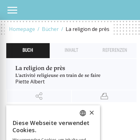
UNSER KATALOG
LA RELIGION DE PRÈS
Homepage
Bücher
La religion de près
BUCH
INHALT
REFERENZEN
La religion de près
L'activité religieuse en train de se faire
Piette Albert
×
INFORMATIONEN
Autor:in
Piette Albert
Diese Webseite verwendet
FRENCH
Cookies.
Verlag
Labor et Fides
GERMAN
ISBN
9782830952377
Wir verwenden Cookies, um Inhalte und