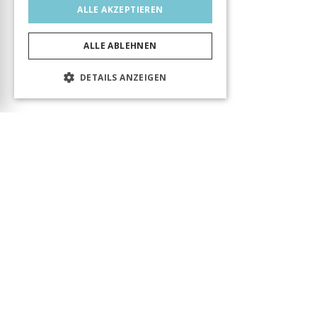
ALLE AKZEPTIEREN
ALLE ABLEHNEN
DETAILS ANZEIGEN
Das Produkt wurde erfolgreich in den Warenkorb
gelegt! Sie können Ihren Besuch fortsetzen oder
zum Warenkorb gehen, um Ihre Bestellung