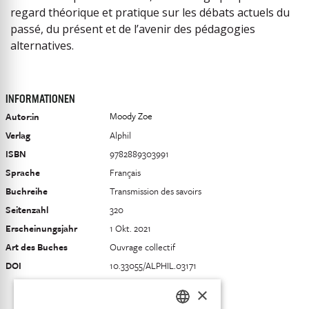
regard théorique et pratique sur les débats actuels du
passé, du présent et de l’avenir des pédagogies
alternatives.
INFORMATIONEN
Moody Zoe
Autor:in
Verlag
Alphil
ISBN
9782889303991
Sprache
Français
Buchreihe
Transmission des savoirs
Seitenzahl
320
Erscheinungsjahr
1 Okt. 2021
Art des Buches
Ouvrage collectif
DOI
10.33055/ALPHIL.03171
×