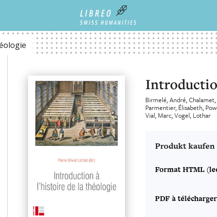
héologie
Introduction
Birmelé, André
Chalamet,
Parmentier, Élisabeth
Powe
Vial, Marc
Vogel, Lothar
Produkt kaufen
Format HTML (lec
PDF à télécharger