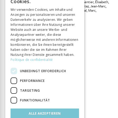
Cookies.
Léchot, Pierre-Olivier
Parmentier, Élisabeth
Powell McNutt, Jennifer
Tétaz, Jean-Marc
GERMAN
Wir verwenden Cookies, um Inhalte und
Kerchove, Anna Van den
Vial, Marc
Vogel, Lothar
Anzeigen zu personalisieren und unseren
ITALIAN
Datenverkehr zu analysieren. Wir geben
Verlag
Labor et Fides
Informationen über Ihre Nutzung unserer
ISBN
9782830916171
Website auch an unsere Werbe- und
Analysepartner weiter, die diese
Sprache
Français
möglicherweise mit anderen Informationen
Buchreihe
Introductions
kombinieren, die Sie ihnen bereitgestellt
Seitenzahl
650
haben oder die sie im Rahmen Ihrer
Nutzung ihrer Dienste gesammelt haben.
Erscheinungsjahr
24 Okt. 2018
Politique de confidentialité
Thema
Lumières
Format
148 x 225
UNBEDINGT ERFORDERLICH
Art des Buches
Monographie
PERFORMANCE
TARGETING
FUNKTIONALITÄT
ALLE AKZEPTIEREN