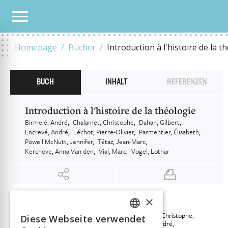
UNSER KATALOG
INTRODUCTION À L'HISTOIRE DE LA THÉOLOGIE
Homepage
Bücher
Introduction à l'histoire de la t
BUCH
INHALT
REFERENZEN
Introduction à l'histoire de la théologie
Birmelé, André
Chalamet, Christophe
Dahan, Gilbert
Encrevé, André
Léchot, Pierre-Olivier
Parmentier, Élisabeth
Powell McNutt, Jennifer
Tétaz, Jean-Marc
Kerchove, Anna Van den
Vial, Marc
Vogel, Lothar
×
INFORMATIONEN
Birmelé, André
Chalamet, Christophe
Autor:in
Diese Webseite verwendet
FRENCH
Dahan, Gilbert
Encrevé, André