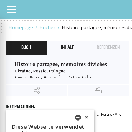
UNSER KATALOG
HISTOIRE PARTAGÉE, MÉMOIRES DIVISÉES
Homepage
Bücher
Histoire partagée, mémoires di
BUCH
INHALT
REFERENZEN
Histoire partagée, mémoires divisées
Ukraine, Russie, Pologne
Amacher Korine
Aunoble Éric
Portnov Andrii
INFORMATIONEN
Amacher Korine
Aunoble Éric
Portnov Andrii
Autor:in
×
Verlag
Antipodes
Diese Webseite verwendet
FRENCH
ISBN
9782889019700