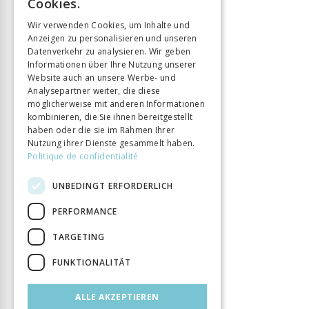
Cookies.
Sprache
Français
GERMAN
Wir verwenden Cookies, um Inhalte und
Seitenzahl
439
Anzeigen zu personalisieren und unseren
ITALIAN
Erscheinungsjahr
15 Feb. 2021
Datenverkehr zu analysieren. Wir geben
Informationen über Ihre Nutzung unserer
Art des Buches
Ouvrage collectif
Website auch an unsere Werbe- und
DOI
10.33056/ANTIPODES.11698
Analysepartner weiter, die diese
möglicherweise mit anderen Informationen
kombinieren, die Sie ihnen bereitgestellt
haben oder die sie im Rahmen Ihrer
Nutzung ihrer Dienste gesammelt haben.
Politique de confidentialité
UNBEDINGT ERFORDERLICH
PERFORMANCE
TARGETING
FUNKTIONALITÄT
ALLE AKZEPTIEREN