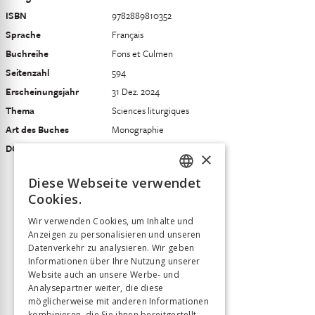
ISBN
9782889810352
Sprache
Français
Buchreihe
Fons et Culmen
Seitenzahl
594
Erscheinungsjahr
31 Dez. 2024
Thema
Sciences liturgiques
Art des Buches
Monographie
DOI
10.55132/five131
×
Diese Webseite verwendet
FRENCH
Cookies.
GERMAN
Wir verwenden Cookies, um Inhalte und
Anzeigen zu personalisieren und unseren
ITALIAN
Datenverkehr zu analysieren. Wir geben
Informationen über Ihre Nutzung unserer
Website auch an unsere Werbe- und
Analysepartner weiter, die diese
möglicherweise mit anderen Informationen
kombinieren, die Sie ihnen bereitgestellt