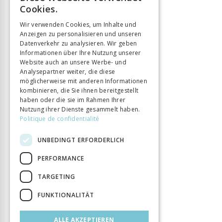
FRENCH
Cookies.
GERMAN
Wir verwenden Cookies, um Inhalte und
Anzeigen zu personalisieren und unseren
ITALIAN
Datenverkehr zu analysieren. Wir geben
Informationen über Ihre Nutzung unserer
Website auch an unsere Werbe- und
Analysepartner weiter, die diese
möglicherweise mit anderen Informationen
kombinieren, die Sie ihnen bereitgestellt
haben oder die sie im Rahmen Ihrer
Nutzung ihrer Dienste gesammelt haben.
Politique de confidentialité
UNBEDINGT ERFORDERLICH
PERFORMANCE
TARGETING
FUNKTIONALITÄT
ALLE AKZEPTIEREN