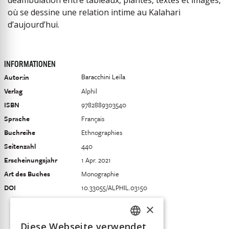
déambulation entre tableaux, plantes, textes et images,
où se dessine une relation intime au Kalahari
d’aujourd’hui.
INFORMATIONEN
Baracchini Leïla
Autor:in
Verlag
Alphil
ISBN
9782889303540
Sprache
Français
Buchreihe
Ethnographies
Seitenzahl
440
Erscheinungsjahr
1 Apr. 2021
Art des Buches
Monographie
DOI
10.33055/ALPHIL.03150
×
Diese Webseite verwendet