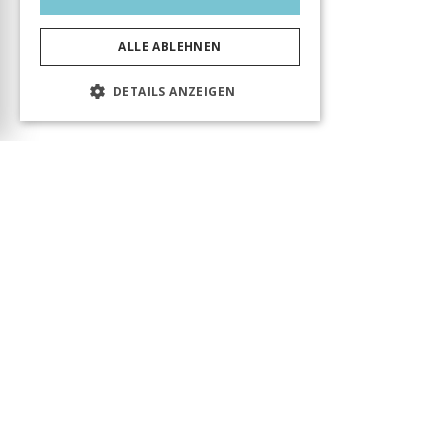
ALLE ABLEHNEN
DETAILS ANZEIGEN
Das Produkt wurde erfolgreich in den Warenkorb
gelegt! Sie können Ihren Besuch fortsetzen oder
zum Warenkorb gehen, um Ihre Bestellung
abzuschließen.