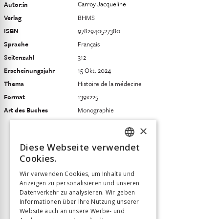
Carroy Jacqueline
Autor:in
Verlag
BHMS
ISBN
9782940527380
Sprache
Français
Seitenzahl
312
Erscheinungsjahr
15 Okt. 2024
Thema
Histoire de la médecine
Format
139x225
Art des Buches
Monographie
×
Diese Webseite verwendet
FRENCH
Cookies.
GERMAN
Wir verwenden Cookies, um Inhalte und
Anzeigen zu personalisieren und unseren
ITALIAN
Datenverkehr zu analysieren. Wir geben
Informationen über Ihre Nutzung unserer
Website auch an unsere Werbe- und