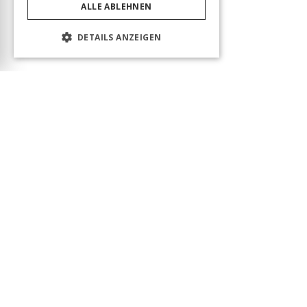
ALLE ABLEHNEN
DETAILS ANZEIGEN
Das Produkt wurde erfolgreich in den Warenkorb
gelegt! Sie können Ihren Besuch fortsetzen oder
zum Warenkorb gehen, um Ihre Bestellung
abzuschließen.