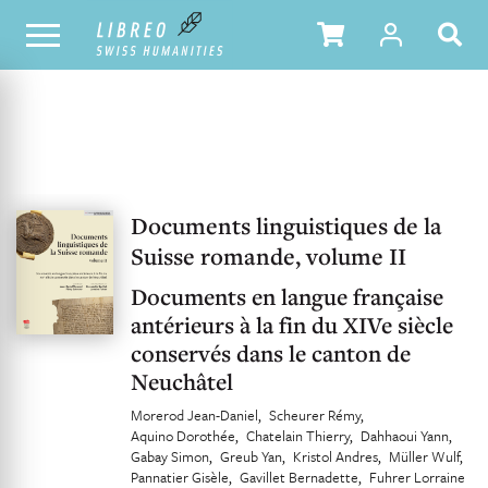
UNSER KATALOG
INHALTSVERZEICHNIS
Documents linguistiques de la
Suisse romande, volume II
Documents en langue française
antérieurs à la fin du XIVe siècle
conservés dans le canton de
Neuchâtel
Morerod Jean-Daniel
Scheurer Rémy
Aquino Dorothée
Chatelain Thierry
Dahhaoui Yann
Gabay Simon
Greub Yan
Kristol Andres
Müller Wulf
Pannatier Gisèle
Gavillet Bernadette
Fuhrer Lorraine