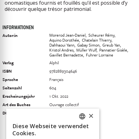
onomastiques fournis et fouillés qu’il est possible d’y
découvrir quelque trésor patrimonial.
INFORMATIONEN
Morerod Jean-Daniel
Scheurer Rémy
Autor:in
Aquino Dorothée
Chatelain Thierry
Dahhaoui Yann
Gabay Simon
Greub Yan
Kristol Andres
Müller Wulf
Pannatier Gisèle
Gavillet Bernadette
Fuhrer Lorraine
Verlag
Alphil
ISBN
9782889304646
Sprache
Français
Seitenzahl
604
Erscheinungsjahr
1 Okt. 2022
Art des Buches
Ouvrage collectif
DOI
10.33055/ALPHIL.03197
×
Diese Webseite verwendet
FRENCH
Cookies.
GERMAN