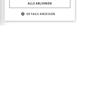
ALLE ABLEHNEN
DETAILS ANZEIGEN
Das Produkt wurde erfolgreich in den Warenkorb
gelegt! Sie können Ihren Besuch fortsetzen oder
zum Warenkorb gehen, um Ihre Bestellung
abzuschließen.