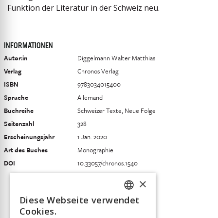
Funktion der Literatur in der Schweiz neu.
INFORMATIONEN
Autor:in
Diggelmann Walter Matthias
Verlag
Chronos Verlag
ISBN
9783034015400
Sprache
Allemand
Buchreihe
Schweizer Texte, Neue Folge
Seitenzahl
328
Erscheinungsjahr
1 Jan. 2020
Art des Buches
Monographie
DOI
10.33057/chronos.1540
×
Diese Webseite verwendet
FRENCH
Cookies.