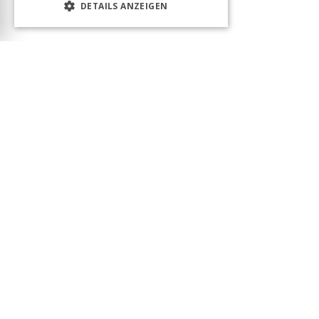
DETAILS ANZEIGEN
Das Produkt wurde erfolgreich in den Warenkorb
gelegt! Sie können Ihren Besuch fortsetzen oder
zum Warenkorb gehen, um Ihre Bestellung
abzuschließen.
Warenkorb