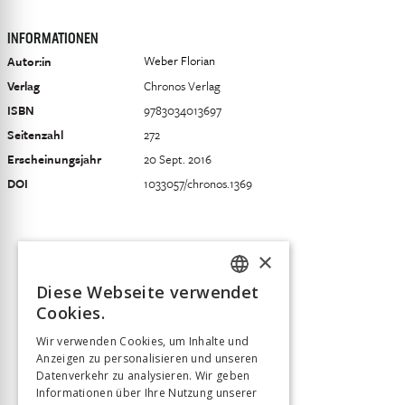
INFORMATIONEN
Weber Florian
Autor:in
Verlag
Chronos Verlag
ISBN
9783034013697
Seitenzahl
272
Erscheinungsjahr
20 Sept. 2016
DOI
1033057/chronos.1369
×
Diese Webseite verwendet
FRENCH
Cookies.
GERMAN
Wir verwenden Cookies, um Inhalte und
Anzeigen zu personalisieren und unseren
ITALIAN
Datenverkehr zu analysieren. Wir geben
Informationen über Ihre Nutzung unserer