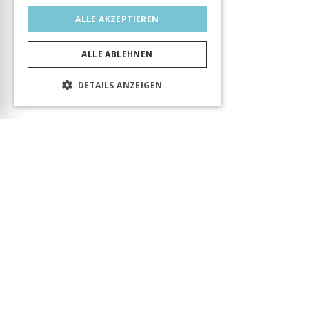
ALLE AKZEPTIEREN
ALLE ABLEHNEN
DETAILS ANZEIGEN
Das Produkt wurde erfolgreich in den Warenkorb
gelegt! Sie können Ihren Besuch fortsetzen oder