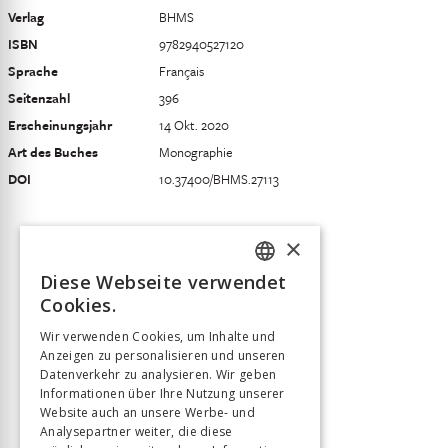
Verlag
BHMS
ISBN
9782940527120
Sprache
Français
Seitenzahl
396
Erscheinungsjahr
14 Okt. 2020
Art des Buches
Monographie
DOI
10.37400/BHMS.27113
×
Diese Webseite verwendet
FRENCH
Cookies.
GERMAN
Wir verwenden Cookies, um Inhalte und
Anzeigen zu personalisieren und unseren
ITALIAN
Datenverkehr zu analysieren. Wir geben
Informationen über Ihre Nutzung unserer
Website auch an unsere Werbe- und
Analysepartner weiter, die diese