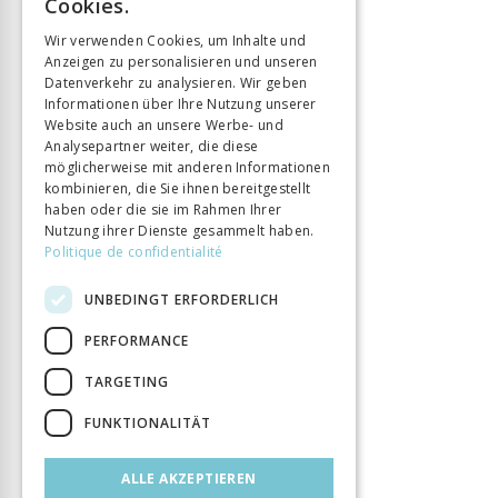
ISBN
9782889142477
Cookies.
GERMAN
Sprache
Français
Wir verwenden Cookies, um Inhalte und
Seitenzahl
192
Anzeigen zu personalisieren und unseren
ITALIAN
Datenverkehr zu analysieren. Wir geben
Erscheinungsjahr
22 Apr. 2004
Informationen über Ihre Nutzung unserer
Format
16 x 24
Website auch an unsere Werbe- und
Analysepartner weiter, die diese
Art des Buches
Monographie
möglicherweise mit anderen Informationen
kombinieren, die Sie ihnen bereitgestellt
haben oder die sie im Rahmen Ihrer
Nutzung ihrer Dienste gesammelt haben.
Politique de confidentialité
UNBEDINGT ERFORDERLICH
PERFORMANCE
TARGETING
FUNKTIONALITÄT
ALLE AKZEPTIEREN