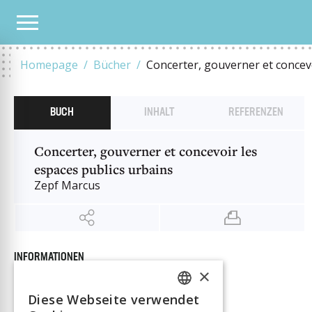
UNSER KATALOG
CONCERTER, GOUVERNER ET CONCEVOIR LES ESPACES PUBLICS
Homepage
Bücher
Concerter, gouverner et concevo
BUCH
INHALT
REFERENZEN
Concerter, gouverner et concevoir les
espaces publics urbains
Zepf Marcus
INFORMATIONEN
×
Autor:in
Zepf Marcus
Verlag
EPFL Press
Diese Webseite verwendet
FRENCH