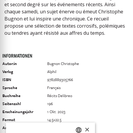
et second degré sur les événements récents. Ainsi
chaque samedi, un sujet énerve ou émeut Christophe
Bugnon et lui inspire une chronique. Ce recueil
propose une sélection de textes corrosifs, polémiques
ou tendres ayant résisté aux affres du temps.
INFORMATIONEN
Autor:in
Bugnon Christophe
Verlag
Alphil
ISBN
9782889305766
Sprache
Français
Buchreihe
Récits Delibreo
Seitenzahl
196
Erscheinungsjahr
1 Okt. 2023
Format
14.5x22.5
×
Art des Buches
Monographie