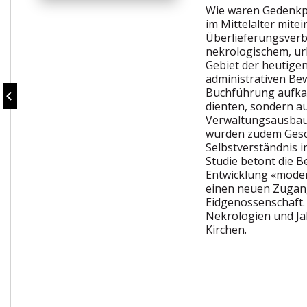
Wie waren Gedenkpr
im Mittelalter mit
Überlieferungsverb
nekrologischem, ur
Gebiet der heutige
administrativen B
Buchführung aufkam
dienten, sondern a
Verwaltungsausbau.
wurden zudem Geschi
Selbstverständnis 
Studie betont die 
Entwicklung «moder
einen neuen Zugang
Eidgenossenschaft. 
Nekrologien und Ja
Kirchen.