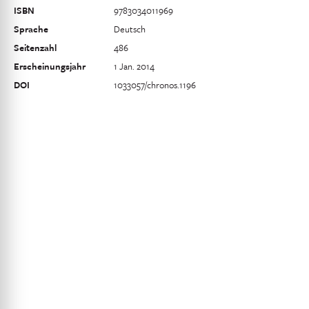
ISBN
9783034011969
Sprache
Deutsch
Seitenzahl
486
Erscheinungsjahr
1 Jan. 2014
DOI
1033057/chronos.1196