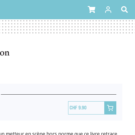
son

9.90
'un metteur en scène hors norme que ce livre retrace.