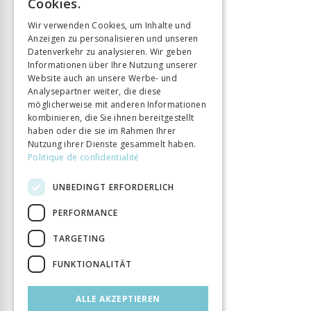
Cookies.
Sprache
Français
GERMAN
Wir verwenden Cookies, um Inhalte und
Seitenzahl
176
Anzeigen zu personalisieren und unseren
ITALIAN
Erscheinungsjahr
Datenverkehr zu analysieren. Wir geben
24 Apr. 2019
Informationen über Ihre Nutzung unserer
Format
12 x 18
Website auch an unsere Werbe- und
Art des Buches
Monographie
Analysepartner weiter, die diese
möglicherweise mit anderen Informationen
kombinieren, die Sie ihnen bereitgestellt
haben oder die sie im Rahmen Ihrer
Nutzung ihrer Dienste gesammelt haben.
Politique de confidentialité
UNBEDINGT ERFORDERLICH
PERFORMANCE
TARGETING
FUNKTIONALITÄT
ALLE AKZEPTIEREN