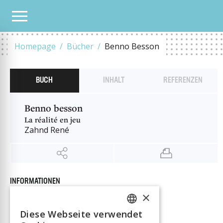
UNSER KATALOG
BENNO BESSON
Homepage
Bücher
Benno Besson
BUCH
INHALT
REFERENZEN
Benno besson
La réalité en jeu
Zahnd René
INFORMATIONEN
Autor:in
Zahnd René
×
Verlag
Savoir suisse
Diese Webseite verwendet
FRENCH
ISBN
9782889146772