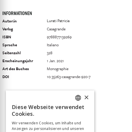
INFORMATIONEN
Lurati Patricia
Autor:in
Verlag
Casagrande
ISBN
9788877139269
Sprache
Italiano
Seitenzahl
328
Erscheinungsjahr
1 Jan. 2021
Art des Buches
Monographie
DOI
10.35263-casagrande-920-7
×
Diese Webseite verwendet
FRENCH
Cookies.
GERMAN
Wir verwenden Cookies, um Inhalte und
Anzeigen zu personalisieren und unseren
ITALIAN