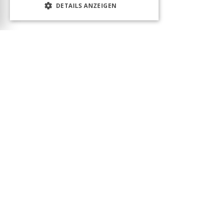
DETAILS ANZEIGEN
Das Produkt wurde erfolgreich in den Warenkorb
gelegt! Sie können Ihren Besuch fortsetzen oder
zum Warenkorb gehen, um Ihre Bestellung
abzuschließen.
Warenkorb