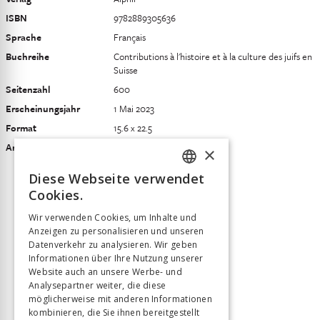
ISBN
9782889305636
Sprache
Français
Buchreihe
Contributions à l'histoire et à la culture des juifs en
Suisse
Seitenzahl
600
Erscheinungsjahr
1 Mai 2023
Format
15.6 x 22.5
Art des Buches
Ouvrage collectif
×
Diese Webseite verwendet
FRENCH
Cookies.
GERMAN
Wir verwenden Cookies, um Inhalte und
Anzeigen zu personalisieren und unseren
ITALIAN
Datenverkehr zu analysieren. Wir geben
Informationen über Ihre Nutzung unserer
Website auch an unsere Werbe- und
Analysepartner weiter, die diese
möglicherweise mit anderen Informationen
kombinieren, die Sie ihnen bereitgestellt