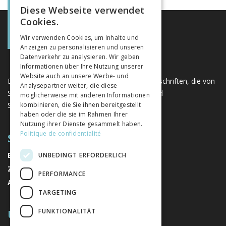
Diese Webseite verwendet
FRENCH
Cookies.
GERMAN
Wir verwenden Cookies, um Inhalte und
Anzeigen zu personalisieren und unseren
ITALIAN
Datenverkehr zu analysieren. Wir geben
Informationen über Ihre Nutzung unserer
Website auch an unsere Werbe- und
Eine einzigartige Plattform für Bücher und Zeitschriften, die von
Analysepartner weiter, die diese
Schweizer Verlagen im Bereich der Geistes- und
möglicherweise mit anderen Informationen
Sozialwissenschaften herausgegeben werden.
kombinieren, die Sie ihnen bereitgestellt
haben oder die sie im Rahmen Ihrer
Nutzung ihrer Dienste gesammelt haben.
Politique de confidentialité
SITEMAP
BÜCHER
UNBEDINGT ERFORDERLICH
ZEITSCHRIFTEN
PERFORMANCE
AUTOREN
TARGETING
ÜBER UNS
FUNKTIONALITÄT