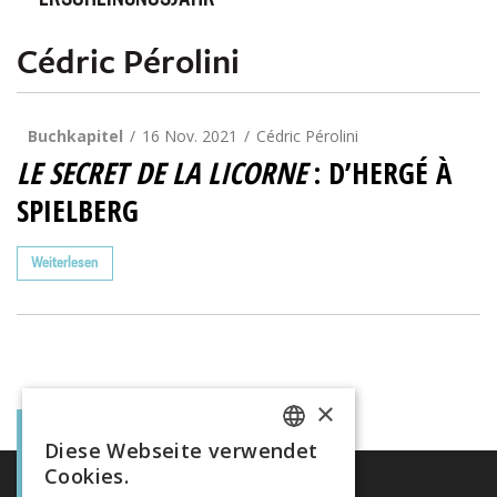
ERSCHEINUNGSJAHR
Cédric Pérolini
Buchkapitel
16 Nov. 2021
Cédric Pérolini
LE SECRET DE LA LICORNE
: D’HERGÉ À
SPIELBERG
Weiterlesen
×
Diese Webseite verwendet
FRENCH
Cookies.
GERMAN