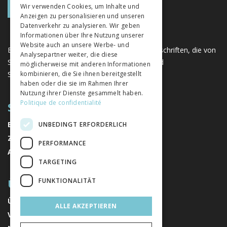
Wir verwenden Cookies, um Inhalte und
Anzeigen zu personalisieren und unseren
ITALIAN
Datenverkehr zu analysieren. Wir geben
Informationen über Ihre Nutzung unserer
Website auch an unsere Werbe- und
Eine einzigartige Plattform für Bücher und Zeitschriften, die von
Analysepartner weiter, die diese
Schweizer Verlagen im Bereich der Geistes- und
möglicherweise mit anderen Informationen
Sozialwissenschaften herausgegeben werden.
kombinieren, die Sie ihnen bereitgestellt
haben oder die sie im Rahmen Ihrer
Nutzung ihrer Dienste gesammelt haben.
Politique de confidentialité
SITEMAP
BÜCHER
UNBEDINGT ERFORDERLICH
ZEITSCHRIFTEN
PERFORMANCE
AUTOREN
TARGETING
ÜBER UNS
FUNKTIONALITÄT
ÜBER UNS
ALLE AKZEPTIEREN
VERLAGE