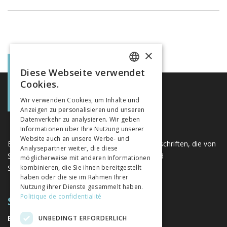
×
Diese Webseite verwendet
FRENCH
Cookies.
GERMAN
Wir verwenden Cookies, um Inhalte und
Anzeigen zu personalisieren und unseren
ITALIAN
Datenverkehr zu analysieren. Wir geben
Informationen über Ihre Nutzung unserer
Website auch an unsere Werbe- und
Eine einzigartige Plattform für Bücher und Zeitschriften, die von
Analysepartner weiter, die diese
Schweizer Verlagen im Bereich der Geistes- und
möglicherweise mit anderen Informationen
Sozialwissenschaften herausgegeben werden.
kombinieren, die Sie ihnen bereitgestellt
haben oder die sie im Rahmen Ihrer
Nutzung ihrer Dienste gesammelt haben.
Politique de confidentialité
SITEMAP
BÜCHER
UNBEDINGT ERFORDERLICH