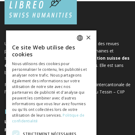
×
Une plateforme unique regroupant des livres et des revues
Ce site Web utilise des
FRENCH
publiés par les éditeurs suisses de sciences humaines et
cookies
sociales. Libreo.ch est la propriété de l'
Association suisse des
GERMAN
Nous utilisons des cookies pour
éditeurs de sciences sociales et humaines
. Elle est sans
personnaliser le contenu, les publicités et
ITALIAN
but lucratif.
www.editeurssuisses.ch
analyser notre trafic. Nous partageons
également des informations sur votre
Projet réalisé avec le soutien de la Conférence intercantonale de
utilisation de notre site avec nos
l’instruction publique de la Suisse romande et du Tessin – CIIP
partenaires de publicité et d'analyse qui
peuvent les combiner avec d'autres
informations que vous leur avez fournies
PLAN DU SITE
ou qu'ils ont collectées lors de votre
utilisation de leurs services.
Politique de
confidentialité
LIVRES
REVUES
STRICTEMENT NÉCESSAIRES